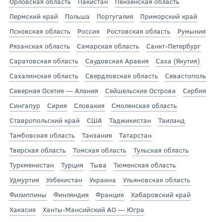
Орловская область
Пакистан
Пензенская область
Пермский край
Польша
Португалия
Приморский край
Псковская область
Россия
Ростовская область
Румыния
Рязанская область
Самарская область
Санкт-Петербург
Саратовская область
Саудовская Аравия
Саха (Якутия)
Сахалинская область
Свердловская область
Севастополь
Северная Осетия — Алания
Сейшельские Острова
Сербия
Сингапур
Сирия
Словакия
Смоленская область
Ставропольский край
США
Таджикистан
Таиланд
Тамбовская область
Танзания
Татарстан
Тверская область
Томская область
Тульская область
Туркменистан
Турция
Тыва
Тюменская область
Удмуртия
Узбекистан
Украина
Ульяновская область
Филиппины
Финляндия
Франция
Хабаровский край
Хакасия
Ханты-Мансийский АО — Югра