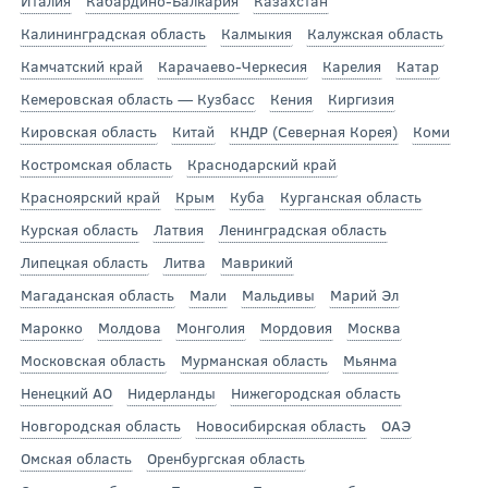
Италия
Кабардино-Балкария
Казахстан
Калининградская область
Калмыкия
Калужская область
Камчатский край
Карачаево-Черкесия
Карелия
Катар
Кемеровская область — Кузбасс
Кения
Киргизия
Кировская область
Китай
КНДР (Северная Корея)
Коми
Костромская область
Краснодарский край
Красноярский край
Крым
Куба
Курганская область
Курская область
Латвия
Ленинградская область
Липецкая область
Литва
Маврикий
Магаданская область
Мали
Мальдивы
Марий Эл
Марокко
Молдова
Монголия
Мордовия
Москва
Московская область
Мурманская область
Мьянма
Ненецкий АО
Нидерланды
Нижегородская область
Новгородская область
Новосибирская область
ОАЭ
Омская область
Оренбургская область