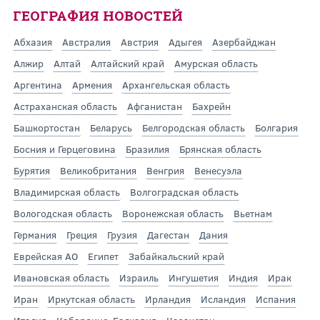
ГЕОГРАФИЯ НОВОСТЕЙ
Абхазия
Австралия
Австрия
Адыгея
Азербайджан
Алжир
Алтай
Алтайский край
Амурская область
Аргентина
Армения
Архангельская область
Астраханская область
Афганистан
Бахрейн
Башкортостан
Беларусь
Белгородская область
Болгария
Босния и Герцеговина
Бразилия
Брянская область
Бурятия
Великобритания
Венгрия
Венесуэла
Владимирская область
Волгоградская область
Вологодская область
Воронежская область
Вьетнам
Германия
Греция
Грузия
Дагестан
Дания
Еврейская АО
Египет
Забайкальский край
Ивановская область
Израиль
Ингушетия
Индия
Ирак
Иран
Иркутская область
Ирландия
Исландия
Испания