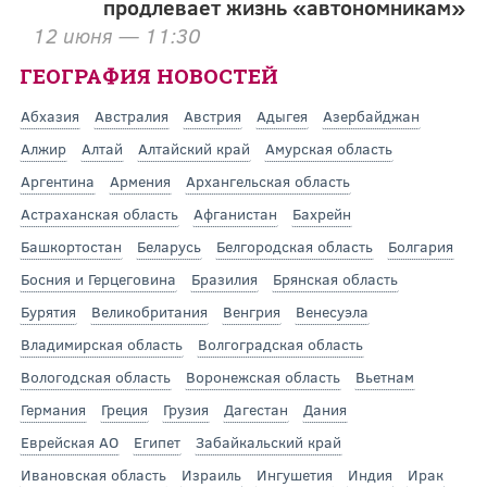
продлевает жизнь «автономникам»
12 июня — 11:30
ГЕОГРАФИЯ НОВОСТЕЙ
Абхазия
Австралия
Австрия
Адыгея
Азербайджан
Алжир
Алтай
Алтайский край
Амурская область
Аргентина
Армения
Архангельская область
Астраханская область
Афганистан
Бахрейн
Башкортостан
Беларусь
Белгородская область
Болгария
Босния и Герцеговина
Бразилия
Брянская область
Бурятия
Великобритания
Венгрия
Венесуэла
Владимирская область
Волгоградская область
Вологодская область
Воронежская область
Вьетнам
Германия
Греция
Грузия
Дагестан
Дания
Еврейская АО
Египет
Забайкальский край
Ивановская область
Израиль
Ингушетия
Индия
Ирак