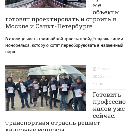
ые
объекты
готовят проектировать и строить в
Москве и Санкт-Петербурге
В столице часть трамвайной трассы пройдёт вдоль линии
монорельса, которую хотят переоборудовать в надземный
парк
31 мая
2025 г. —
12:00
Готовить
профессио
налов уже
сейчас:
транспортная отрасль решает
кадровые вопросы