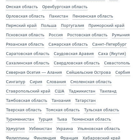
Омская область
Оренбургская область
Орловская область
Пакистан
Пензенская область
Пермский край
Польша
Португалия
Приморский край
Псковская область
Россия
Ростовская область
Румыния
Рязанская область
Самарская область
Санкт-Петербург
Саратовская область
Саудовская Аравия
Саха (Якутия)
Сахалинская область
Свердловская область
Севастополь
Северная Осетия — Алания
Сейшельские Острова
Сербия
Сингапур
Сирия
Словакия
Смоленская область
Ставропольский край
США
Таджикистан
Таиланд
Тамбовская область
Танзания
Татарстан
Тверская область
Томская область
Тульская область
Туркменистан
Турция
Тыва
Тюменская область
Удмуртия
Узбекистан
Украина
Ульяновская область
Филиппины
Финляндия
Франция
Хабаровский край