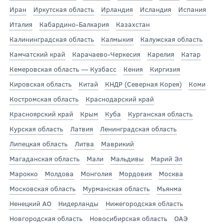
Иран
Иркутская область
Ирландия
Исландия
Испания
Италия
Кабардино-Балкария
Казахстан
Калининградская область
Калмыкия
Калужская область
Камчатский край
Карачаево-Черкесия
Карелия
Катар
Кемеровская область — Кузбасс
Кения
Киргизия
Кировская область
Китай
КНДР (Северная Корея)
Коми
Костромская область
Краснодарский край
Красноярский край
Крым
Куба
Курганская область
Курская область
Латвия
Ленинградская область
Липецкая область
Литва
Маврикий
Магаданская область
Мали
Мальдивы
Марий Эл
Марокко
Молдова
Монголия
Мордовия
Москва
Московская область
Мурманская область
Мьянма
Ненецкий АО
Нидерланды
Нижегородская область
Новгородская область
Новосибирская область
ОАЭ