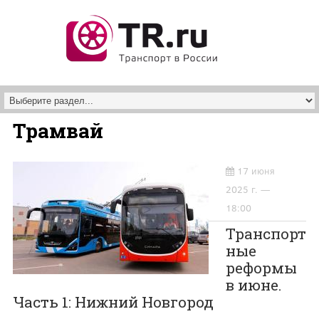
Перейти к основному содержанию
Трамвай
17 июня
2025 г. —
18:00
Транспорт
ные
реформы
в июне.
Часть 1: Нижний Новгород