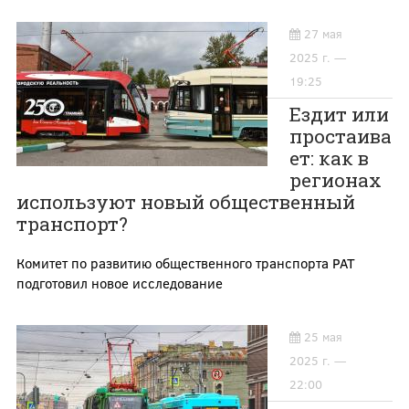
27 мая
2025 г. —
19:25
Ездит или
простаива
ет: как в
регионах
используют новый общественный
транспорт?
Комитет по развитию общественного транспорта РАТ
подготовил новое исследование
25 мая
2025 г. —
22:00