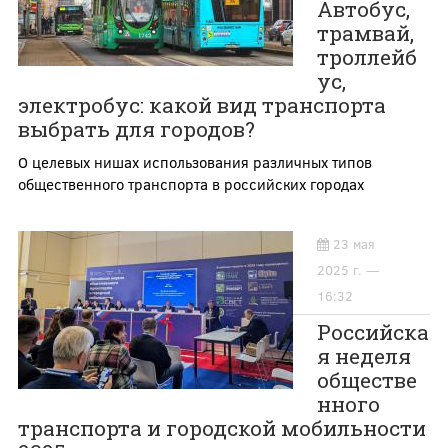
Автобус,
трамвай,
троллейб
ус,
электробус: какой вид транспорта
выбрать для городов?
О целевых нишах использования различных типов
общественного транспорта в российских городах
23 мая
2025 г. —
16:32
Российска
я неделя
обществе
нного
транспорта и городской мобильности