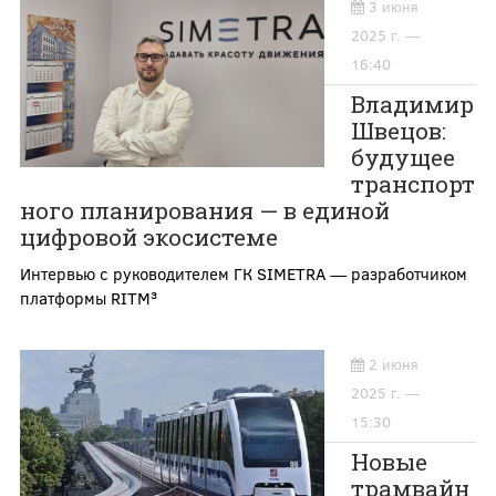
3 июня
2025 г. —
16:40
Владимир
Швецов:
будущее
транспорт
ного планирования — в единой
цифровой экосистеме
Интервью с руководителем ГК SIMETRA — разработчиком
платформы RITM³
2 июня
2025 г. —
15:30
Новые
трамвайн