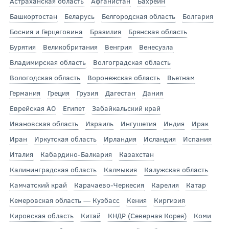
Астраханская область
Афганистан
Бахрейн
Башкортостан
Беларусь
Белгородская область
Болгария
Босния и Герцеговина
Бразилия
Брянская область
Бурятия
Великобритания
Венгрия
Венесуэла
Владимирская область
Волгоградская область
Вологодская область
Воронежская область
Вьетнам
Германия
Греция
Грузия
Дагестан
Дания
Еврейская АО
Египет
Забайкальский край
Ивановская область
Израиль
Ингушетия
Индия
Ирак
Иран
Иркутская область
Ирландия
Исландия
Испания
Италия
Кабардино-Балкария
Казахстан
Калининградская область
Калмыкия
Калужская область
Камчатский край
Карачаево-Черкесия
Карелия
Катар
Кемеровская область — Кузбасс
Кения
Киргизия
Кировская область
Китай
КНДР (Северная Корея)
Коми