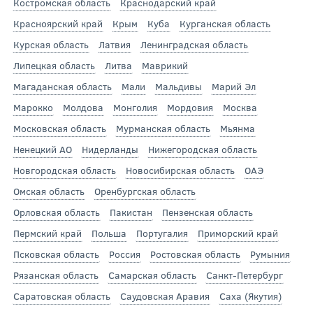
Костромская область
Краснодарский край
Красноярский край
Крым
Куба
Курганская область
Курская область
Латвия
Ленинградская область
Липецкая область
Литва
Маврикий
Магаданская область
Мали
Мальдивы
Марий Эл
Марокко
Молдова
Монголия
Мордовия
Москва
Московская область
Мурманская область
Мьянма
Ненецкий АО
Нидерланды
Нижегородская область
Новгородская область
Новосибирская область
ОАЭ
Омская область
Оренбургская область
Орловская область
Пакистан
Пензенская область
Пермский край
Польша
Португалия
Приморский край
Псковская область
Россия
Ростовская область
Румыния
Рязанская область
Самарская область
Санкт-Петербург
Саратовская область
Саудовская Аравия
Саха (Якутия)