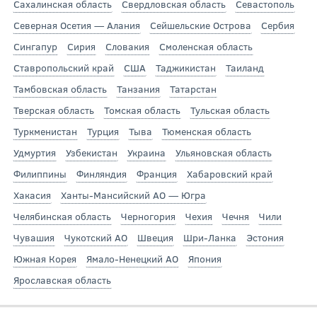
Сахалинская область
Свердловская область
Севастополь
Северная Осетия — Алания
Сейшельские Острова
Сербия
Сингапур
Сирия
Словакия
Смоленская область
Ставропольский край
США
Таджикистан
Таиланд
Тамбовская область
Танзания
Татарстан
Тверская область
Томская область
Тульская область
Туркменистан
Турция
Тыва
Тюменская область
Удмуртия
Узбекистан
Украина
Ульяновская область
Филиппины
Финляндия
Франция
Хабаровский край
Хакасия
Ханты-Мансийский АО — Югра
Челябинская область
Черногория
Чехия
Чечня
Чили
Чувашия
Чукотский АО
Швеция
Шри-Ланка
Эстония
Южная Корея
Ямало-Ненецкий АО
Япония
Ярославская область