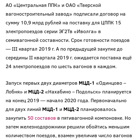
АО «Центральная ППК» и ОАО «Тверской
вагоностроительный завод» подписали договор на
сумму 10,9 млрд рублей на поставку для ЦППК 15
электропоездов серии ЭГ2Тв «Иволга» в
семивагонной составности. Срок готовности поездов
— III квартал 2019 г. А по предыдущей закупке до
середины II квартала 2019 г. ожидается поставка ещё
24 электропоездов по шесть вагонов в каждом.
Запуск первых двух диаметров
МЦД-1
«Одинцово –
Лобня» и
МЦД-2
«Нахабино – Подольск» планируется
на конец 2019 — начало 2020 года. Первоначально
для двух линий
МЦД-1
и
МЦД-2
планировалось
закупить
50 составов
в пятивагонной компоновке. Но
затем железнодорожники решили обойтись меньшим
количеством поездов, взамен увеличив число вагонов