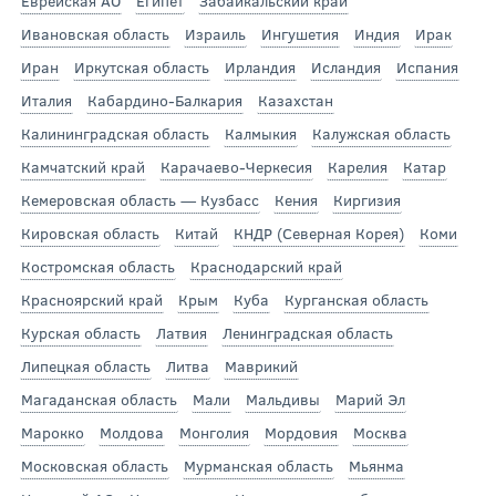
Еврейская АО
Египет
Забайкальский край
Ивановская область
Израиль
Ингушетия
Индия
Ирак
Иран
Иркутская область
Ирландия
Исландия
Испания
Италия
Кабардино-Балкария
Казахстан
Калининградская область
Калмыкия
Калужская область
Камчатский край
Карачаево-Черкесия
Карелия
Катар
Кемеровская область — Кузбасс
Кения
Киргизия
Кировская область
Китай
КНДР (Северная Корея)
Коми
Костромская область
Краснодарский край
Красноярский край
Крым
Куба
Курганская область
Курская область
Латвия
Ленинградская область
Липецкая область
Литва
Маврикий
Магаданская область
Мали
Мальдивы
Марий Эл
Марокко
Молдова
Монголия
Мордовия
Москва
Московская область
Мурманская область
Мьянма