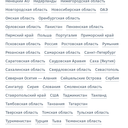
Ненецкий АО
Нидерланды
Нижегородская область
Новгородская область
Новосибирская область
ОАЭ
Омская область
Оренбургская область
Орловская область
Пакистан
Пензенская область
Пермский край
Польша
Португалия
Приморский край
Псковская область
Россия
Ростовская область
Румыния
Рязанская область
Самарская область
Санкт-Петербург
Саратовская область
Саудовская Аравия
Саха (Якутия)
Сахалинская область
Свердловская область
Севастополь
Северная Осетия — Алания
Сейшельские Острова
Сербия
Сингапур
Сирия
Словакия
Смоленская область
Ставропольский край
США
Таджикистан
Таиланд
Тамбовская область
Танзания
Татарстан
Тверская область
Томская область
Тульская область
Туркменистан
Турция
Тыва
Тюменская область