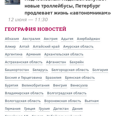
новые троллейбусы, Петербург
продлевает жизнь «автономникам»
12 июня — 11:30
ГЕОГРАФИЯ НОВОСТЕЙ
Абхазия
Австралия
Австрия
Адыгея
Азербайджан
Алжир
Алтай
Алтайский край
Амурская область
Аргентина
Армения
Архангельская область
Астраханская область
Афганистан
Бахрейн
Башкортостан
Беларусь
Белгородская область
Болгария
Босния и Герцеговина
Бразилия
Брянская область
Бурятия
Великобритания
Венгрия
Венесуэла
Владимирская область
Волгоградская область
Вологодская область
Воронежская область
Вьетнам
Германия
Греция
Грузия
Дагестан
Дания