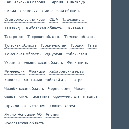
Сейшельские Острова
Сербия
Сингапур
Сирия
Словакия
Смоленская область
Ставропольский край
США
Таджикистан
Таиланд
Тамбовская область
Танзания
Татарстан
Тверская область
Томская область
Тульская область
Туркменистан
Турция
Тыва
Тюменская область
Удмуртия
Узбекистан
Украина
Ульяновская область
Филиппины
Финляндия
Франция
Хабаровский край
Хакасия
Ханты-Мансийский АО — Югра
Челябинская область
Черногория
Чехия
Чечня
Чили
Чувашия
Чукотский АО
Швеция
Шри-Ланка
Эстония
Южная Корея
Ямало-Ненецкий АО
Япония
Ярославская область