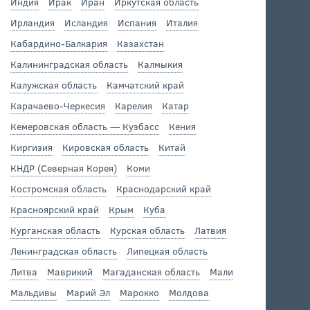
Индия
Ирак
Иран
Иркутская область
Ирландия
Исландия
Испания
Италия
Кабардино-Балкария
Казахстан
Калининградская область
Калмыкия
Калужская область
Камчатский край
Карачаево-Черкесия
Карелия
Катар
Кемеровская область — Кузбасс
Кения
Киргизия
Кировская область
Китай
КНДР (Северная Корея)
Коми
Костромская область
Краснодарский край
Красноярский край
Крым
Куба
Курганская область
Курская область
Латвия
Ленинградская область
Липецкая область
Литва
Маврикий
Магаданская область
Мали
Мальдивы
Марий Эл
Марокко
Молдова