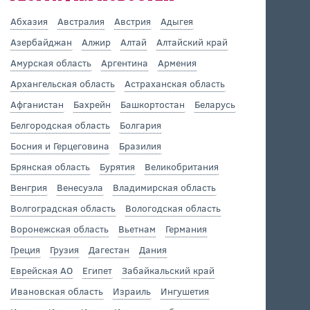
Абхазия
Австралия
Австрия
Адыгея
Азербайджан
Алжир
Алтай
Алтайский край
Амурская область
Аргентина
Армения
Архангельская область
Астраханская область
Афганистан
Бахрейн
Башкортостан
Беларусь
Белгородская область
Болгария
Босния и Герцеговина
Бразилия
Брянская область
Бурятия
Великобритания
Венгрия
Венесуэла
Владимирская область
Волгоградская область
Вологодская область
Воронежская область
Вьетнам
Германия
Греция
Грузия
Дагестан
Дания
Еврейская АО
Египет
Забайкальский край
Ивановская область
Израиль
Ингушетия