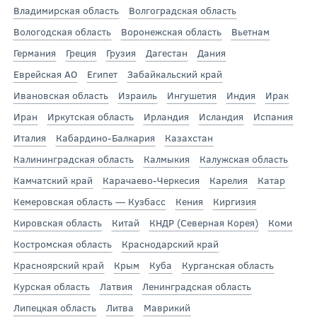
Владимирская область
Волгоградская область
Вологодская область
Воронежская область
Вьетнам
Германия
Греция
Грузия
Дагестан
Дания
Еврейская АО
Египет
Забайкальский край
Ивановская область
Израиль
Ингушетия
Индия
Ирак
Иран
Иркутская область
Ирландия
Исландия
Испания
Италия
Кабардино-Балкария
Казахстан
Калининградская область
Калмыкия
Калужская область
Камчатский край
Карачаево-Черкесия
Карелия
Катар
Кемеровская область — Кузбасс
Кения
Киргизия
Кировская область
Китай
КНДР (Северная Корея)
Коми
Костромская область
Краснодарский край
Красноярский край
Крым
Куба
Курганская область
Курская область
Латвия
Ленинградская область
Липецкая область
Литва
Маврикий