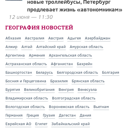
новые троллейбусы, Петербург
продлевает жизнь «автономникам»
12 июня — 11:30
ГЕОГРАФИЯ НОВОСТЕЙ
Абхазия
Австралия
Австрия
Адыгея
Азербайджан
Алжир
Алтай
Алтайский край
Амурская область
Аргентина
Армения
Архангельская область
Астраханская область
Афганистан
Бахрейн
Башкортостан
Беларусь
Белгородская область
Болгария
Босния и Герцеговина
Бразилия
Брянская область
Бурятия
Великобритания
Венгрия
Венесуэла
Владимирская область
Волгоградская область
Вологодская область
Воронежская область
Вьетнам
Германия
Греция
Грузия
Дагестан
Дания
Еврейская АО
Египет
Забайкальский край