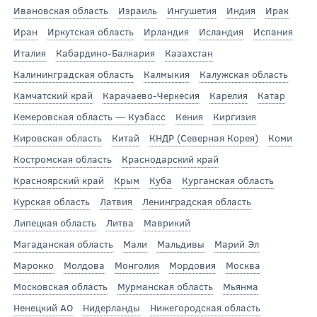
Ивановская область
Израиль
Ингушетия
Индия
Ирак
Иран
Иркутская область
Ирландия
Исландия
Испания
Италия
Кабардино-Балкария
Казахстан
Калининградская область
Калмыкия
Калужская область
Камчатский край
Карачаево-Черкесия
Карелия
Катар
Кемеровская область — Кузбасс
Кения
Киргизия
Кировская область
Китай
КНДР (Северная Корея)
Коми
Костромская область
Краснодарский край
Красноярский край
Крым
Куба
Курганская область
Курская область
Латвия
Ленинградская область
Липецкая область
Литва
Маврикий
Магаданская область
Мали
Мальдивы
Марий Эл
Марокко
Молдова
Монголия
Мордовия
Москва
Московская область
Мурманская область
Мьянма
Ненецкий АО
Нидерланды
Нижегородская область