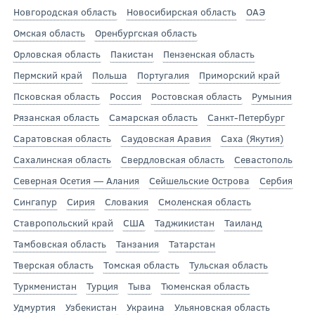
Новгородская область
Новосибирская область
ОАЭ
Омская область
Оренбургская область
Орловская область
Пакистан
Пензенская область
Пермский край
Польша
Португалия
Приморский край
Псковская область
Россия
Ростовская область
Румыния
Рязанская область
Самарская область
Санкт-Петербург
Саратовская область
Саудовская Аравия
Саха (Якутия)
Сахалинская область
Свердловская область
Севастополь
Северная Осетия — Алания
Сейшельские Острова
Сербия
Сингапур
Сирия
Словакия
Смоленская область
Ставропольский край
США
Таджикистан
Таиланд
Тамбовская область
Танзания
Татарстан
Тверская область
Томская область
Тульская область
Туркменистан
Турция
Тыва
Тюменская область
Удмуртия
Узбекистан
Украина
Ульяновская область