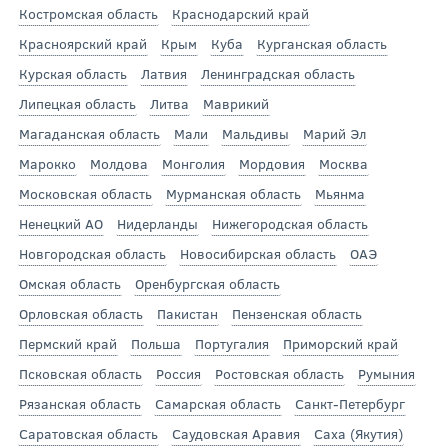
Костромская область
Краснодарский край
Красноярский край
Крым
Куба
Курганская область
Курская область
Латвия
Ленинградская область
Липецкая область
Литва
Маврикий
Магаданская область
Мали
Мальдивы
Марий Эл
Марокко
Молдова
Монголия
Мордовия
Москва
Московская область
Мурманская область
Мьянма
Ненецкий АО
Нидерланды
Нижегородская область
Новгородская область
Новосибирская область
ОАЭ
Омская область
Оренбургская область
Орловская область
Пакистан
Пензенская область
Пермский край
Польша
Португалия
Приморский край
Псковская область
Россия
Ростовская область
Румыния
Рязанская область
Самарская область
Санкт-Петербург
Саратовская область
Саудовская Аравия
Саха (Якутия)