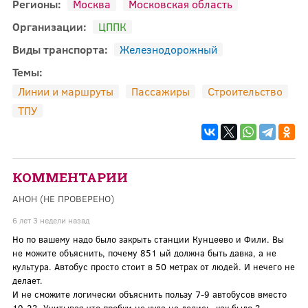
Регионы:
Москва
Московская область
Организации:
ЦППК
Виды транспорта:
Железнодорожный
Темы:
Линии и маршруты
Пассажиры
Строительство
ТПУ
КОММЕНТАРИИ
АНОН (НЕ ПРОВЕРЕНО)
6 лет 3 недели назад
Но по вашему надо было закрыть станции Кунцеево и Фили. Вы
не можите объяснить, почему 851 ый должна быть давка, а не
культура. Автобус просто стоит в 50 метрах от людей. И нечего не
делает.
И не сможите логически объяснить пользу 7-9 автобусов вместо
19-23. Учитывая что пробки не куда не делись, как было 3