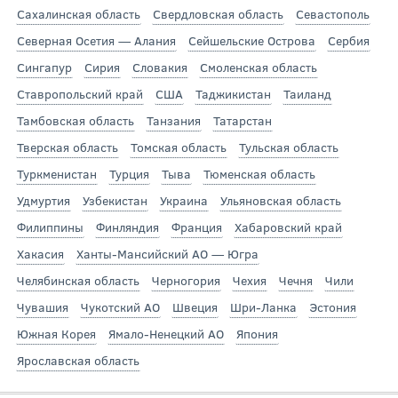
Сахалинская область
Свердловская область
Севастополь
Северная Осетия — Алания
Сейшельские Острова
Сербия
Сингапур
Сирия
Словакия
Смоленская область
Ставропольский край
США
Таджикистан
Таиланд
Тамбовская область
Танзания
Татарстан
Тверская область
Томская область
Тульская область
Туркменистан
Турция
Тыва
Тюменская область
Удмуртия
Узбекистан
Украина
Ульяновская область
Филиппины
Финляндия
Франция
Хабаровский край
Хакасия
Ханты-Мансийский АО — Югра
Челябинская область
Черногория
Чехия
Чечня
Чили
Чувашия
Чукотский АО
Швеция
Шри-Ланка
Эстония
Южная Корея
Ямало-Ненецкий АО
Япония
Ярославская область