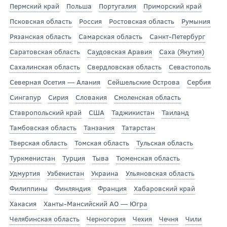
Пермский край
Польша
Португалия
Приморский край
Псковская область
Россия
Ростовская область
Румыния
Рязанская область
Самарская область
Санкт-Петербург
Саратовская область
Саудовская Аравия
Саха (Якутия)
Сахалинская область
Свердловская область
Севастополь
Северная Осетия — Алания
Сейшельские Острова
Сербия
Сингапур
Сирия
Словакия
Смоленская область
Ставропольский край
США
Таджикистан
Таиланд
Тамбовская область
Танзания
Татарстан
Тверская область
Томская область
Тульская область
Туркменистан
Турция
Тыва
Тюменская область
Удмуртия
Узбекистан
Украина
Ульяновская область
Филиппины
Финляндия
Франция
Хабаровский край
Хакасия
Ханты-Мансийский АО — Югра
Челябинская область
Черногория
Чехия
Чечня
Чили