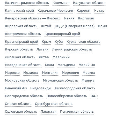
Калининградская область
Калмыкия
Калужская область
Камчатский край
Карачаево-Черкесия
Карелия
Катар
Кемеровская область — Кузбасс
Кения
Киргизия
Кировская область
Китай
КНДР (Северная Корея)
Коми
Костромская область
Краснодарский край
Красноярский край
Крым
Куба
Курганская область
Курская область
Латвия
Ленинградская область
Липецкая область
Литва
Маврикий
Магаданская область
Мали
Мальдивы
Марий Эл
Марокко
Молдова
Монголия
Мордовия
Москва
Московская область
Мурманская область
Мьянма
Ненецкий АО
Нидерланды
Нижегородская область
Новгородская область
Новосибирская область
ОАЭ
Омская область
Оренбургская область
Орловская область
Пакистан
Пензенская область