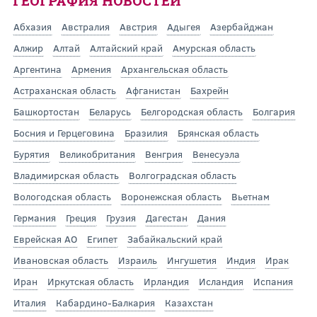
ГЕОГРАФИЯ НОВОСТЕЙ
Абхазия
Австралия
Австрия
Адыгея
Азербайджан
Алжир
Алтай
Алтайский край
Амурская область
Аргентина
Армения
Архангельская область
Астраханская область
Афганистан
Бахрейн
Башкортостан
Беларусь
Белгородская область
Болгария
Босния и Герцеговина
Бразилия
Брянская область
Бурятия
Великобритания
Венгрия
Венесуэла
Владимирская область
Волгоградская область
Вологодская область
Воронежская область
Вьетнам
Германия
Греция
Грузия
Дагестан
Дания
Еврейская АО
Египет
Забайкальский край
Ивановская область
Израиль
Ингушетия
Индия
Ирак
Иран
Иркутская область
Ирландия
Исландия
Испания
Италия
Кабардино-Балкария
Казахстан