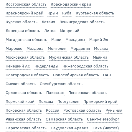
Костромская область
Краснодарский край
Красноярский край
Крым
Куба
Курганская область
Курская область
Латвия
Ленинградская область
Липецкая область
Литва
Маврикий
Магаданская область
Мали
Мальдивы
Марий Эл
Марокко
Молдова
Монголия
Мордовия
Москва
Московская область
Мурманская область
Мьянма
Ненецкий АО
Нидерланды
Нижегородская область
Новгородская область
Новосибирская область
ОАЭ
Омская область
Оренбургская область
Орловская область
Пакистан
Пензенская область
Пермский край
Польша
Португалия
Приморский край
Псковская область
Россия
Ростовская область
Румыния
Рязанская область
Самарская область
Санкт-Петербург
Саратовская область
Саудовская Аравия
Саха (Якутия)