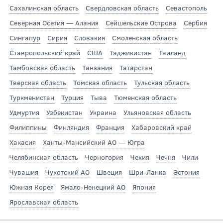
Сахалинская область
Свердловская область
Севастополь
Северная Осетия — Алания
Сейшельские Острова
Сербия
Сингапур
Сирия
Словакия
Смоленская область
Ставропольский край
США
Таджикистан
Таиланд
Тамбовская область
Танзания
Татарстан
Тверская область
Томская область
Тульская область
Туркменистан
Турция
Тыва
Тюменская область
Удмуртия
Узбекистан
Украина
Ульяновская область
Филиппины
Финляндия
Франция
Хабаровский край
Хакасия
Ханты-Мансийский АО — Югра
Челябинская область
Черногория
Чехия
Чечня
Чили
Чувашия
Чукотский АО
Швеция
Шри-Ланка
Эстония
Южная Корея
Ямало-Ненецкий АО
Япония
Ярославская область