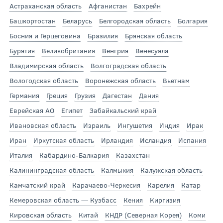
Астраханская область
Афганистан
Бахрейн
Башкортостан
Беларусь
Белгородская область
Болгария
Босния и Герцеговина
Бразилия
Брянская область
Бурятия
Великобритания
Венгрия
Венесуэла
Владимирская область
Волгоградская область
Вологодская область
Воронежская область
Вьетнам
Германия
Греция
Грузия
Дагестан
Дания
Еврейская АО
Египет
Забайкальский край
Ивановская область
Израиль
Ингушетия
Индия
Ирак
Иран
Иркутская область
Ирландия
Исландия
Испания
Италия
Кабардино-Балкария
Казахстан
Калининградская область
Калмыкия
Калужская область
Камчатский край
Карачаево-Черкесия
Карелия
Катар
Кемеровская область — Кузбасс
Кения
Киргизия
Кировская область
Китай
КНДР (Северная Корея)
Коми