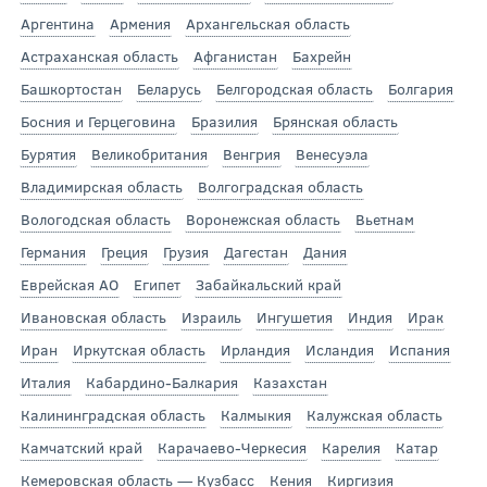
Аргентина
Армения
Архангельская область
Астраханская область
Афганистан
Бахрейн
Башкортостан
Беларусь
Белгородская область
Болгария
Босния и Герцеговина
Бразилия
Брянская область
Бурятия
Великобритания
Венгрия
Венесуэла
Владимирская область
Волгоградская область
Вологодская область
Воронежская область
Вьетнам
Германия
Греция
Грузия
Дагестан
Дания
Еврейская АО
Египет
Забайкальский край
Ивановская область
Израиль
Ингушетия
Индия
Ирак
Иран
Иркутская область
Ирландия
Исландия
Испания
Италия
Кабардино-Балкария
Казахстан
Калининградская область
Калмыкия
Калужская область
Камчатский край
Карачаево-Черкесия
Карелия
Катар
Кемеровская область — Кузбасс
Кения
Киргизия