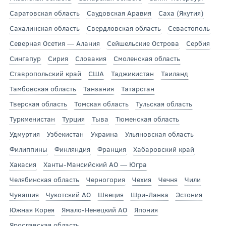
Саратовская область
Саудовская Аравия
Саха (Якутия)
Сахалинская область
Свердловская область
Севастополь
Северная Осетия — Алания
Сейшельские Острова
Сербия
Сингапур
Сирия
Словакия
Смоленская область
Ставропольский край
США
Таджикистан
Таиланд
Тамбовская область
Танзания
Татарстан
Тверская область
Томская область
Тульская область
Туркменистан
Турция
Тыва
Тюменская область
Удмуртия
Узбекистан
Украина
Ульяновская область
Филиппины
Финляндия
Франция
Хабаровский край
Хакасия
Ханты-Мансийский АО — Югра
Челябинская область
Черногория
Чехия
Чечня
Чили
Чувашия
Чукотский АО
Швеция
Шри-Ланка
Эстония
Южная Корея
Ямало-Ненецкий АО
Япония
Ярославская область