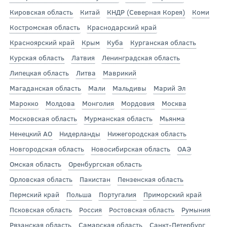
Кировская область
Китай
КНДР (Северная Корея)
Коми
Костромская область
Краснодарский край
Красноярский край
Крым
Куба
Курганская область
Курская область
Латвия
Ленинградская область
Липецкая область
Литва
Маврикий
Магаданская область
Мали
Мальдивы
Марий Эл
Марокко
Молдова
Монголия
Мордовия
Москва
Московская область
Мурманская область
Мьянма
Ненецкий АО
Нидерланды
Нижегородская область
Новгородская область
Новосибирская область
ОАЭ
Омская область
Оренбургская область
Орловская область
Пакистан
Пензенская область
Пермский край
Польша
Португалия
Приморский край
Псковская область
Россия
Ростовская область
Румыния
Рязанская область
Самарская область
Санкт-Петербург