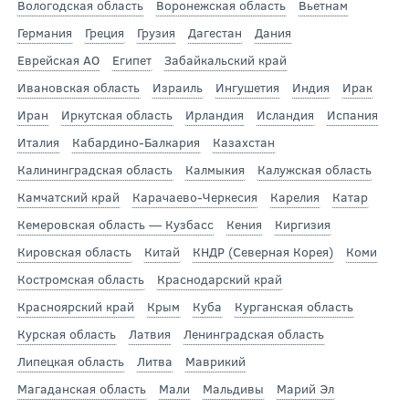
Вологодская область
Воронежская область
Вьетнам
Германия
Греция
Грузия
Дагестан
Дания
Еврейская АО
Египет
Забайкальский край
Ивановская область
Израиль
Ингушетия
Индия
Ирак
Иран
Иркутская область
Ирландия
Исландия
Испания
Италия
Кабардино-Балкария
Казахстан
Калининградская область
Калмыкия
Калужская область
Камчатский край
Карачаево-Черкесия
Карелия
Катар
Кемеровская область — Кузбасс
Кения
Киргизия
Кировская область
Китай
КНДР (Северная Корея)
Коми
Костромская область
Краснодарский край
Красноярский край
Крым
Куба
Курганская область
Курская область
Латвия
Ленинградская область
Липецкая область
Литва
Маврикий
Магаданская область
Мали
Мальдивы
Марий Эл