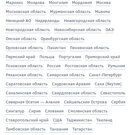
Марокко
Молдова
Монголия
Мордовия
Москва
Московская область
Мурманская область
Мьянма
Ненецкий АО
Нидерланды
Нижегородская область
Новгородская область
Новосибирская область
ОАЭ
Омская область
Оренбургская область
Орловская область
Пакистан
Пензенская область
Пермский край
Польша
Португалия
Приморский край
Псковская область
Россия
Ростовская область
Румыния
Рязанская область
Самарская область
Санкт-Петербург
Саратовская область
Саудовская Аравия
Саха (Якутия)
Сахалинская область
Свердловская область
Севастополь
Северная Осетия — Алания
Сейшельские Острова
Сербия
Сингапур
Сирия
Словакия
Смоленская область
Ставропольский край
США
Таджикистан
Таиланд
Тамбовская область
Танзания
Татарстан