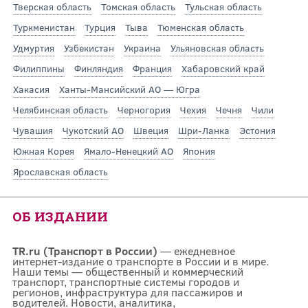
Тверская область
Томская область
Тульская область
Туркменистан
Турция
Тыва
Тюменская область
Удмуртия
Узбекистан
Украина
Ульяновская область
Филиппины
Финляндия
Франция
Хабаровский край
Хакасия
Ханты-Мансийский АО — Югра
Челябинская область
Черногория
Чехия
Чечня
Чили
Чувашия
Чукотский АО
Швеция
Шри-Ланка
Эстония
Южная Корея
Ямало-Ненецкий АО
Япония
Ярославская область
ОБ ИЗДАНИИ
TR.ru (Транспорт в России)
— ежедневное
интернет-издание о транспорте в России и в мире.
Наши темы — общественный и коммерческий
транспорт, транспортные системы городов и
регионов, инфраструктура для пассажиров и
водителей. Новости, аналитика,