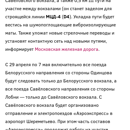
Савеловского вокзала, а также 0,5 км III пути на
участке между вокзалами (он станет заделом для
строящейся линии
МЦД-4
(
D
4
). Укладка пути будет
вестись на шумопоглощающие виброизолирующие
маты. Также уложат новые стрелочные переводы и
установят контактную сеть над новыми путями,
информирует
Московская железная дорога
.
С 29 апреля по 7 мая включительно все поезда
Белорусского направления со стороны Одинцова
будут следовать только до Белорусского вокзала, а
все поезда Савёловского направления со стороны
Лобни — только до Савёловского вокзала. С
Савёловского вокзала будет организовано
отправление и электропоездов «Аэроэкспресс» в
аэропорт Шереметьево. При этом часть составов
«Аэроэкспресса» продолжит работу на участке