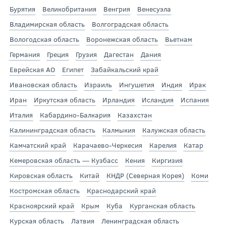
Бурятия
Великобритания
Венгрия
Венесуэла
Владимирская область
Волгоградская область
Вологодская область
Воронежская область
Вьетнам
Германия
Греция
Грузия
Дагестан
Дания
Еврейская АО
Египет
Забайкальский край
Ивановская область
Израиль
Ингушетия
Индия
Ирак
Иран
Иркутская область
Ирландия
Исландия
Испания
Италия
Кабардино-Балкария
Казахстан
Калининградская область
Калмыкия
Калужская область
Камчатский край
Карачаево-Черкесия
Карелия
Катар
Кемеровская область — Кузбасс
Кения
Киргизия
Кировская область
Китай
КНДР (Северная Корея)
Коми
Костромская область
Краснодарский край
Красноярский край
Крым
Куба
Курганская область
Курская область
Латвия
Ленинградская область