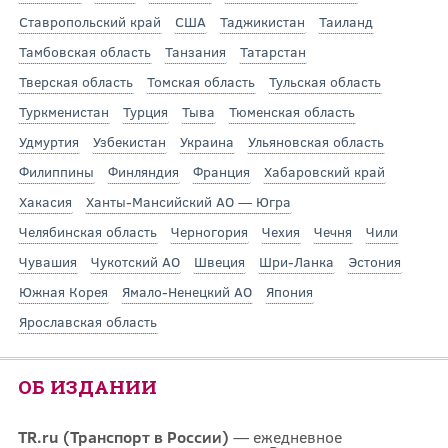
Ставропольский край
США
Таджикистан
Таиланд
Тамбовская область
Танзания
Татарстан
Тверская область
Томская область
Тульская область
Туркменистан
Турция
Тыва
Тюменская область
Удмуртия
Узбекистан
Украина
Ульяновская область
Филиппины
Финляндия
Франция
Хабаровский край
Хакасия
Ханты-Мансийский АО — Югра
Челябинская область
Черногория
Чехия
Чечня
Чили
Чувашия
Чукотский АО
Швеция
Шри-Ланка
Эстония
Южная Корея
Ямало-Ненецкий АО
Япония
Ярославская область
ОБ ИЗДАНИИ
TR.ru (Транспорт в России)
— ежедневное