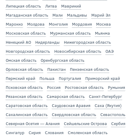
Липецкая область
Литва
Маврикий
Магаданская область
Мали
Мальдивы
Марий Эл
Марокко
Молдова
Монголия
Мордовия
Москва
Московская область
Мурманская область
Мьянма
Ненецкий АО
Нидерланды
Нижегородская область
Новгородская область
Новосибирская область
ОАЭ
Омская область
Оренбургская область
Орловская область
Пакистан
Пензенская область
Пермский край
Польша
Португалия
Приморский край
Псковская область
Россия
Ростовская область
Румыния
Рязанская область
Самарская область
Санкт-Петербург
Саратовская область
Саудовская Аравия
Саха (Якутия)
Сахалинская область
Свердловская область
Севастополь
Северная Осетия — Алания
Сейшельские Острова
Сербия
Сингапур
Сирия
Словакия
Смоленская область