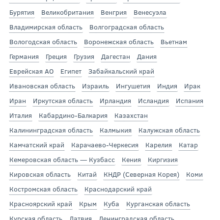
Бурятия
Великобритания
Венгрия
Венесуэла
Владимирская область
Волгоградская область
Вологодская область
Воронежская область
Вьетнам
Германия
Греция
Грузия
Дагестан
Дания
Еврейская АО
Египет
Забайкальский край
Ивановская область
Израиль
Ингушетия
Индия
Ирак
Иран
Иркутская область
Ирландия
Исландия
Испания
Италия
Кабардино-Балкария
Казахстан
Калининградская область
Калмыкия
Калужская область
Камчатский край
Карачаево-Черкесия
Карелия
Катар
Кемеровская область — Кузбасс
Кения
Киргизия
Кировская область
Китай
КНДР (Северная Корея)
Коми
Костромская область
Краснодарский край
Красноярский край
Крым
Куба
Курганская область
Курская область
Латвия
Ленинградская область