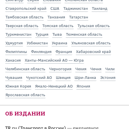
Ставропольский край
США
Таджикистан
Таиланд
Тамбовская область
Танзания
Татарстан
Тверская область
Томская область
Тульская область
Туркменистан
Турция
Тыва
Тюменская область
Удмуртия
Узбекистан
Украина
Ульяновская область
Филиппины
Финляндия
Франция
Хабаровский край
Хакасия
Ханты-Мансийский АО — Югра
Челябинская область
Черногория
Чехия
Чечня
Чили
Чувашия
Чукотский АО
Швеция
Шри-Ланка
Эстония
Южная Корея
Ямало-Ненецкий АО
Япония
Ярославская область
ОБ ИЗДАНИИ
TR.ru (Транспорт в России)
— ежедневное