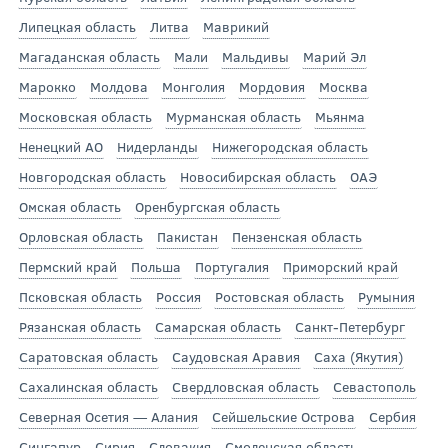
Липецкая область
Литва
Маврикий
Магаданская область
Мали
Мальдивы
Марий Эл
Марокко
Молдова
Монголия
Мордовия
Москва
Московская область
Мурманская область
Мьянма
Ненецкий АО
Нидерланды
Нижегородская область
Новгородская область
Новосибирская область
ОАЭ
Омская область
Оренбургская область
Орловская область
Пакистан
Пензенская область
Пермский край
Польша
Португалия
Приморский край
Псковская область
Россия
Ростовская область
Румыния
Рязанская область
Самарская область
Санкт-Петербург
Саратовская область
Саудовская Аравия
Саха (Якутия)
Сахалинская область
Свердловская область
Севастополь
Северная Осетия — Алания
Сейшельские Острова
Сербия
Сингапур
Сирия
Словакия
Смоленская область