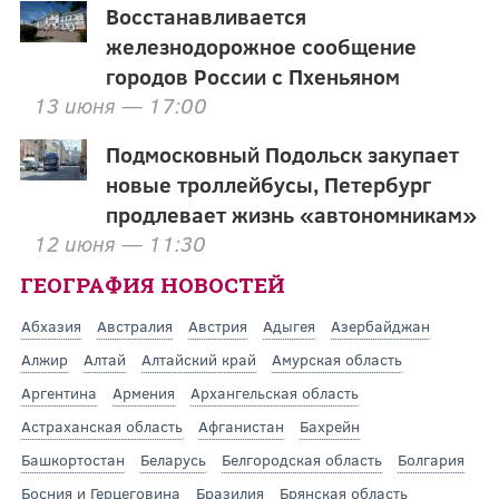
Восстанавливается
железнодорожное сообщение
городов России с Пхеньяном
13 июня — 17:00
Подмосковный Подольск закупает
новые троллейбусы, Петербург
продлевает жизнь «автономникам»
12 июня — 11:30
ГЕОГРАФИЯ НОВОСТЕЙ
Абхазия
Австралия
Австрия
Адыгея
Азербайджан
Алжир
Алтай
Алтайский край
Амурская область
Аргентина
Армения
Архангельская область
Астраханская область
Афганистан
Бахрейн
Башкортостан
Беларусь
Белгородская область
Болгария
Босния и Герцеговина
Бразилия
Брянская область