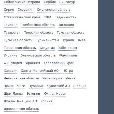
Сейшельские Острова
Сербия
Сингапур
Сирия
Словакия
Смоленская область
Ставропольский край
США
Таджикистан
Таиланд
Тамбовская область
Танзания
Татарстан
Тверская область
Томская область
Тульская область
Туркменистан
Турция
Тыва
Тюменская область
Удмуртия
Узбекистан
Украина
Ульяновская область
Филиппины
Финляндия
Франция
Хабаровский край
Хакасия
Ханты-Мансийский АО — Югра
Челябинская область
Черногория
Чехия
Чечня
Чили
Чувашия
Чукотский АО
Швеция
Шри-Ланка
Эстония
Южная Корея
Ямало-Ненецкий АО
Япония
Ярославская область