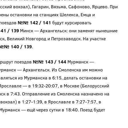
ский вокзал), Гагарин, Вязьма, Сафоново, Ярцево. При
ены остановки на станциях Шелекса, Емца и
 поездов
№№ 142 / 141
будут курсировать
41 / 139
Минск — Архангельск: они заменят нынешние
ск, Великий Новгород и Петрозаводск. На участке
№№ 140 / 139
.
аршрут поездов
№№ 143 / 144
Мурманск —
урманск — Архангельск. Из Смоленска им можно
авляться из Мурманска в 6:15, делать остановки на
 Ярославле — в 19:32-20:07, в Москве (Белорусский
нск в 7:43. Отправление из Смоленска назначено на
окзал) в 1:27-1:39, в Ярославле в 7:27-7:57, в
Мурманск — ещё через сутки в 18:40. Поезд будет