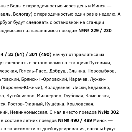
ные Воды с периодичностью через день и Минск —
авль, Вологду) с периодичностью один раз в неделю. А
бург будут следовать с остановкой на станции
пизодически назначавшимся поездам
№№ 229 / 230
 / 33 (61) / 301 (490)
начнут отправляться из
ут следовать с остановками на станциях Пуховичи,
евская, Гомель-Пасс., Добруш, Злынка, Новозыбков,
Льговский, Брянск-1-Орловский, Карачев, Лужки-
а (Воронеж-Южный), Колодезная, Лиски, Евдаково,
а, Кутейниково, Миллерово, Глубокая, Каменская,
сск, Ростов-Главный, Кущёвка, Крыловская,
кий, Невинномысская. С мая вместо поездов
№№ 302
 в составе летних поездов
№№ 490 / 489
Минск —
 в зависимости от дней курсирования, вагоны будут