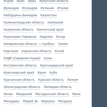
Индия
Ирак
Иран
Иркутская область
Ирландия
Исландия
Испания
Италия
Кабардино-Балкария
Казахстан
Калининградская область
Калмыкия
Калужская область
Камчатский край
Карачаево-Черкесия
Карелия
Катар
Кемеровская область — Кузбасс
Кения
Киргизия
Кировская область
Китай
КНДР (Северная Корея)
Коми
Костромская область
Краснодарский край
Красноярский край
Крым
Куба
Курганская область
Курская область
Латвия
Ленинградская область
Липецкая область
Литва
Маврикий
Магаданская область
Мали
Мальдивы
Марий Эл
Марокко
Молдова