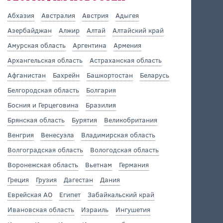
Абхазия
Австралия
Австрия
Адыгея
Азербайджан
Алжир
Алтай
Алтайский край
Амурская область
Аргентина
Армения
Архангельская область
Астраханская область
Афганистан
Бахрейн
Башкортостан
Беларусь
Белгородская область
Болгария
Босния и Герцеговина
Бразилия
Брянская область
Бурятия
Великобритания
Венгрия
Венесуэла
Владимирская область
Волгоградская область
Вологодская область
Воронежская область
Вьетнам
Германия
Греция
Грузия
Дагестан
Дания
Еврейская АО
Египет
Забайкальский край
Ивановская область
Израиль
Ингушетия