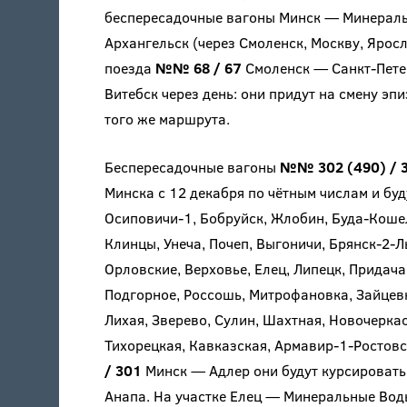
беспересадочные вагоны Минск — Минераль
Архангельск (через Смоленск, Москву, Яросл
поезда
№№ 68 / 67
Смоленск — Санкт-Петер
Витебск через день: они придут на смену э
того же маршрута.
Беспересадочные вагоны
№№ 302 (490) / 34
Минска с 12 декабря по чётным числам и буд
Осиповичи-1, Бобруйск, Жлобин, Буда-Кошел
Клинцы, Унеча, Почеп, Выгоничи, Брянск-2-
Орловские, Верховье, Елец, Липецк, Придач
Подгорное, Россошь, Митрофановка, Зайцевк
Лихая, Зверево, Сулин, Шахтная, Новочерка
Тихорецкая, Кавказская, Армавир-1-Ростовс
/ 301
Минск — Адлер они будут курсировать
Анапа. На участке Елец — Минеральные Воды