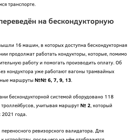
ся транспорте.
 переведён на бескондукторную
ышли 16 машин, в которых доступна бескондукторная
инии продолжат работать кондукторы, которые, помимо
нительную работу и помогать производить оплату. Об
Без кондуктора уже работают вагоны трамвайных
сные маршруты
№№ 6, 7, 9, 13
.
зани бескондукторной системой оборудовано 118
0 троллейбусов, учитывая маршрут
№ 2
, который
 2021 года.
 переносного ревизорского валидатора. Для
 устройству, после чего на нём отобразится