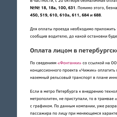
В частности, с 20 октября безналичная опла
№№ 18, 18а, 100, 631
. Помимо этого, без
450, 519, 610, 610а, 611, 684 и 688
.
Для оплаты проезда необходимо приложить 
сообщив водителю, до какой остановки буде
Оплата лицом в петербургс
По сведениям
«Фонтанки»
со ссылкой на ОО
концессионного проекта «Чижик» оплатить п
наземный рельсовый транспорт в плане инн
Если в метро Петербурга к внедрению техно
метрополитен, не приступали, то в трамвае 
с графиком. По данным компании, уже разр
пассажира по лицу при меняющемся характе