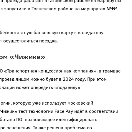
та проезда работает в Гатчинском районе на маршрутах
нал запустили в Тосненском районе на маршрутах
№№
бесконтактную банковскую карту к валидатору,
т осуществляться поездка.
ком «Чижике»
О «Транспортная концессионная компания», в трамвае
роезд лицом можно будет в 2024 году. При этом
оваций может опередить «подземку».
логии, которую уже использует московский
«Чижик» тест технологии Face Pay идёт в соответствии
аботано ПО, позволяющее идентифицировать
ре освещения. Также решена проблема со