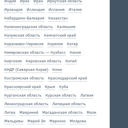
Индия
Ирак
Иран
Иркутская область
Ирландия
Исландия
Испания
Италия
Кабардино-Балкария
Казахстан
Калининградская область
Калмыкия
Калужская область
Камчатский край
Карачаево-Черкесия
Карелия
Катар
Кемеровская область — Кузбасс
Кения
Киргизия
Кировская область
Китай
КНДР (Северная Корея)
Коми
Костромская область
Краснодарский край
Красноярский край
Крым
Куба
Курганская область
Курская область
Латвия
Ленинградская область
Липецкая область
Литва
Маврикий
Магаданская область
Мали
Мальдивы
Марий Эл
Марокко
Молдова