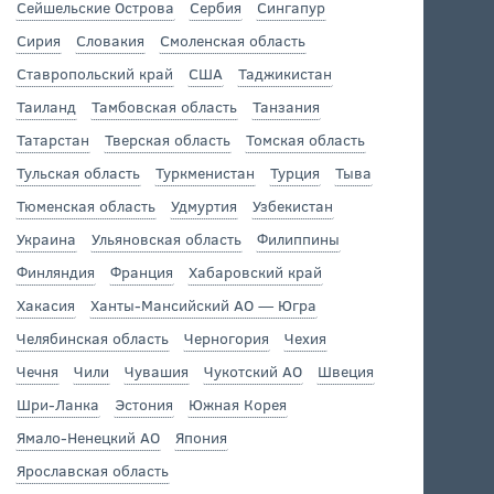
Сейшельские Острова
Сербия
Сингапур
Сирия
Словакия
Смоленская область
Ставропольский край
США
Таджикистан
Таиланд
Тамбовская область
Танзания
Татарстан
Тверская область
Томская область
Тульская область
Туркменистан
Турция
Тыва
Тюменская область
Удмуртия
Узбекистан
Украина
Ульяновская область
Филиппины
Финляндия
Франция
Хабаровский край
Хакасия
Ханты-Мансийский АО — Югра
Челябинская область
Черногория
Чехия
Чечня
Чили
Чувашия
Чукотский АО
Швеция
Шри-Ланка
Эстония
Южная Корея
Ямало-Ненецкий АО
Япония
Ярославская область