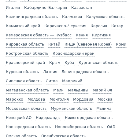
Италия
Кабардино-Балкария
Казахстан
Калининградская область
Калмыкия
Калужская область
Камчатский край
Карачаево-Черкесия
Карелия
Катар
Кемеровская область — Кузбасс
Кения
Киргизия
Кировская область
Китай
КНДР (Северная Корея)
Коми
Костромская область
Краснодарский край
Красноярский край
Крым
Куба
Курганская область
Курская область
Латвия
Ленинградская область
Липецкая область
Литва
Маврикий
Магаданская область
Мали
Мальдивы
Марий Эл
Марокко
Молдова
Монголия
Мордовия
Москва
Московская область
Мурманская область
Мьянма
Ненецкий АО
Нидерланды
Нижегородская область
Новгородская область
Новосибирская область
ОАЭ
Омская область
Оренбургская область