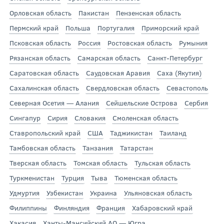
Орловская область
Пакистан
Пензенская область
Пермский край
Польша
Португалия
Приморский край
Псковская область
Россия
Ростовская область
Румыния
Рязанская область
Самарская область
Санкт-Петербург
Саратовская область
Саудовская Аравия
Саха (Якутия)
Сахалинская область
Свердловская область
Севастополь
Северная Осетия — Алания
Сейшельские Острова
Сербия
Сингапур
Сирия
Словакия
Смоленская область
Ставропольский край
США
Таджикистан
Таиланд
Тамбовская область
Танзания
Татарстан
Тверская область
Томская область
Тульская область
Туркменистан
Турция
Тыва
Тюменская область
Удмуртия
Узбекистан
Украина
Ульяновская область
Филиппины
Финляндия
Франция
Хабаровский край
Хакасия
Ханты-Мансийский АО — Югра