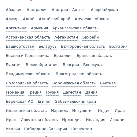
Абхазия
Австралия
Австрия
Адыгея
Азербайджан
Алжир
Алтай
Алтайский край
Амурская область
Аргентина
Армения
Архангельская область
Астраханская область
Афганистан
Бахрейн
Башкортостан
Беларусь
Белгородская область
Болгария
Босния и Герцеговина
Бразилия
Брянская область
Бурятия
Великобритания
Венгрия
Венесуэла
Владимирская область
Волгоградская область
Вологодская область
Воронежская область
Вьетнам
Германия
Греция
Грузия
Дагестан
Дания
Еврейская АО
Египет
Забайкальский край
Ивановская область
Израиль
Ингушетия
Индия
Ирак
Иран
Иркутская область
Ирландия
Исландия
Испания
Италия
Кабардино-Балкария
Казахстан