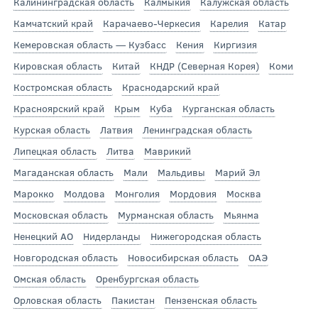
Калининградская область
Калмыкия
Калужская область
Камчатский край
Карачаево-Черкесия
Карелия
Катар
Кемеровская область — Кузбасс
Кения
Киргизия
Кировская область
Китай
КНДР (Северная Корея)
Коми
Костромская область
Краснодарский край
Красноярский край
Крым
Куба
Курганская область
Курская область
Латвия
Ленинградская область
Липецкая область
Литва
Маврикий
Магаданская область
Мали
Мальдивы
Марий Эл
Марокко
Молдова
Монголия
Мордовия
Москва
Московская область
Мурманская область
Мьянма
Ненецкий АО
Нидерланды
Нижегородская область
Новгородская область
Новосибирская область
ОАЭ
Омская область
Оренбургская область
Орловская область
Пакистан
Пензенская область