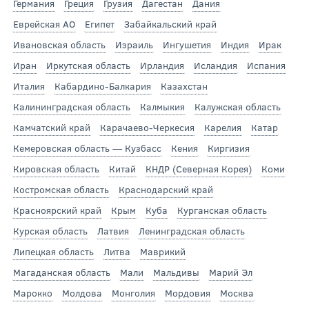
Германия
Греция
Грузия
Дагестан
Дания
Еврейская АО
Египет
Забайкальский край
Ивановская область
Израиль
Ингушетия
Индия
Ирак
Иран
Иркутская область
Ирландия
Исландия
Испания
Италия
Кабардино-Балкария
Казахстан
Калининградская область
Калмыкия
Калужская область
Камчатский край
Карачаево-Черкесия
Карелия
Катар
Кемеровская область — Кузбасс
Кения
Киргизия
Кировская область
Китай
КНДР (Северная Корея)
Коми
Костромская область
Краснодарский край
Красноярский край
Крым
Куба
Курганская область
Курская область
Латвия
Ленинградская область
Липецкая область
Литва
Маврикий
Магаданская область
Мали
Мальдивы
Марий Эл
Марокко
Молдова
Монголия
Мордовия
Москва