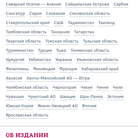
Северная Осетия — Алания
Сейшельские Острова
Сербия
Сингапур
Сирия
Словакия
Смоленская область
Ставропольский край
США
Таджикистан
Таиланд
Тамбовская область
Танзания
Татарстан
Тверская область
Томская область
Тульская область
Туркменистан
Турция
Тыва
Тюменская область
Удмуртия
Узбекистан
Украина
Ульяновская область
Филиппины
Финляндия
Франция
Хабаровский край
Хакасия
Ханты-Мансийский АО — Югра
Челябинская область
Черногория
Чехия
Чечня
Чили
Чувашия
Чукотский АО
Швеция
Шри-Ланка
Эстония
Южная Корея
Ямало-Ненецкий АО
Япония
Ярославская область
ОБ ИЗДАНИИ