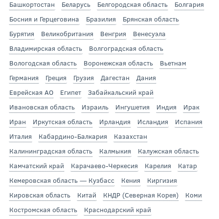
Башкортостан
Беларусь
Белгородская область
Болгария
Босния и Герцеговина
Бразилия
Брянская область
Бурятия
Великобритания
Венгрия
Венесуэла
Владимирская область
Волгоградская область
Вологодская область
Воронежская область
Вьетнам
Германия
Греция
Грузия
Дагестан
Дания
Еврейская АО
Египет
Забайкальский край
Ивановская область
Израиль
Ингушетия
Индия
Ирак
Иран
Иркутская область
Ирландия
Исландия
Испания
Италия
Кабардино-Балкария
Казахстан
Калининградская область
Калмыкия
Калужская область
Камчатский край
Карачаево-Черкесия
Карелия
Катар
Кемеровская область — Кузбасс
Кения
Киргизия
Кировская область
Китай
КНДР (Северная Корея)
Коми
Костромская область
Краснодарский край