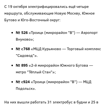
С 19 октября электрифицировались ещё четыре
маршрута, обслуживающие Новую Москву, Южное
Бутово и Юго-Восточный округ:
№ 526
«Троицк (микрорайон "В") — Аэропорт
Внуково»;
№ с768
«МЦД Курьяново — Торговый комплекс
"Садовод"».
№ 895
«2-й микрорайон Южного Бутова —
метро "Тёплый Стан"»;
№ с924
«Троицк (микрорайон "В") — МЦД
Подольск».
На них вышли работать 31 электробус в будни и 25 в