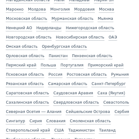
Марокко
Молдова
Монголия
Мордовия
Москва
Московская область
Мурманская область
Мьянма
Ненецкий АО
Нидерланды
Нижегородская область
Новгородская область
Новосибирская область
ОАЭ
Омская область
Оренбургская область
Орловская область
Пакистан
Пензенская область
Пермский край
Польша
Португалия
Приморский край
Псковская область
Россия
Ростовская область
Румыния
Рязанская область
Самарская область
Санкт-Петербург
Саратовская область
Саудовская Аравия
Саха (Якутия)
Сахалинская область
Свердловская область
Севастополь
Северная Осетия — Алания
Сейшельские Острова
Сербия
Сингапур
Сирия
Словакия
Смоленская область
Ставропольский край
США
Таджикистан
Таиланд