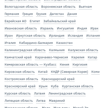
Вологодская область
Воронежская область
Вьетнам
Германия
Греция
Грузия
Дагестан
Дания
Еврейская АО
Египет
Забайкальский край
Ивановская область
Израиль
Ингушетия
Индия
Ирак
Иран
Иркутская область
Ирландия
Исландия
Испания
Италия
Кабардино-Балкария
Казахстан
Калининградская область
Калмыкия
Калужская область
Камчатский край
Карачаево-Черкесия
Карелия
Катар
Кемеровская область — Кузбасс
Кения
Киргизия
Кировская область
Китай
КНДР (Северная Корея)
Коми
Костромская область
Краснодарский край
Красноярский край
Крым
Куба
Курганская область
Курская область
Латвия
Ленинградская область
Липецкая область
Литва
Маврикий
Магаданская область
Мали
Мальдивы
Марий Эл