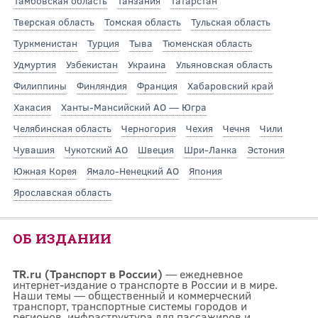
Тамбовская область
Танзания
Татарстан
Тверская область
Томская область
Тульская область
Туркменистан
Турция
Тыва
Тюменская область
Удмуртия
Узбекистан
Украина
Ульяновская область
Филиппины
Финляндия
Франция
Хабаровский край
Хакасия
Ханты-Мансийский АО — Югра
Челябинская область
Черногория
Чехия
Чечня
Чили
Чувашия
Чукотский АО
Швеция
Шри-Ланка
Эстония
Южная Корея
Ямало-Ненецкий АО
Япония
Ярославская область
ОБ ИЗДАНИИ
TR.ru (Транспорт в России)
— ежедневное
интернет-издание о транспорте в России и в мире.
Наши темы — общественный и коммерческий
транспорт, транспортные системы городов и
регионов, инфраструктура для пассажиров и