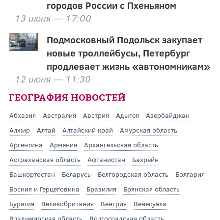
городов России с Пхеньяном
13 июня — 17:00
Подмосковный Подольск закупает
новые троллейбусы, Петербург
продлевает жизнь «автономникам»
12 июня — 11:30
ГЕОГРАФИЯ НОВОСТЕЙ
Абхазия
Австралия
Австрия
Адыгея
Азербайджан
Алжир
Алтай
Алтайский край
Амурская область
Аргентина
Армения
Архангельская область
Астраханская область
Афганистан
Бахрейн
Башкортостан
Беларусь
Белгородская область
Болгария
Босния и Герцеговина
Бразилия
Брянская область
Бурятия
Великобритания
Венгрия
Венесуэла
Владимирская область
Волгоградская область