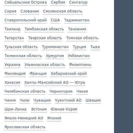
Сейшельские Острова
Сербия
Сингапур
Сирия
Словакия
Смоленская область
Ставропольский край
США
Таджикистан
Таиланд
Тамбовская область
Танзания
Татарстан
Тверская область
Томская область
Тульская область
Туркменистан
Турция
Тыва
Тюменская область
Удмуртия
Узбекистан
Украина
Ульяновская область
Филиппины
Финляндия
Франция
Хабаровский край
Хакасия
Ханты-Мансийский АО — Югра
Челябинская область
Черногория
Чехия
Чечня
Чили
Чувашия
Чукотский АО
Швеция
Шри-Ланка
Эстония
Южная Корея
Ямало-Ненецкий АО
Япония
Ярославская область