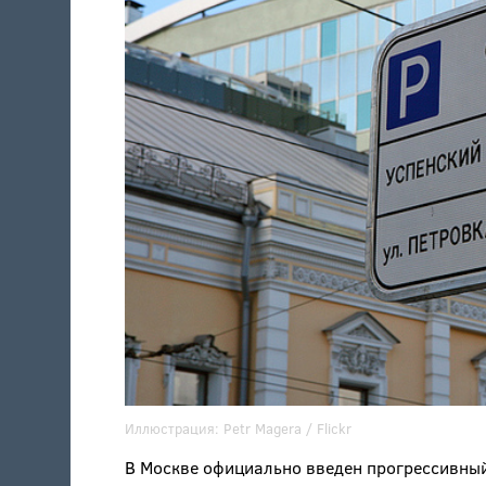
Иллюстрация:
Petr Magera
/ Flickr
В Москве официально введен прогрессивный 