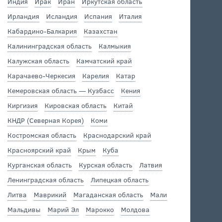
Индия
Ирак
Иран
Иркутская область
Ирландия
Исландия
Испания
Италия
Кабардино-Балкария
Казахстан
Калининградская область
Калмыкия
Калужская область
Камчатский край
Карачаево-Черкесия
Карелия
Катар
Кемеровская область — Кузбасс
Кения
Киргизия
Кировская область
Китай
КНДР (Северная Корея)
Коми
Костромская область
Краснодарский край
Красноярский край
Крым
Куба
Курганская область
Курская область
Латвия
Ленинградская область
Липецкая область
Литва
Маврикий
Магаданская область
Мали
Мальдивы
Марий Эл
Марокко
Молдова