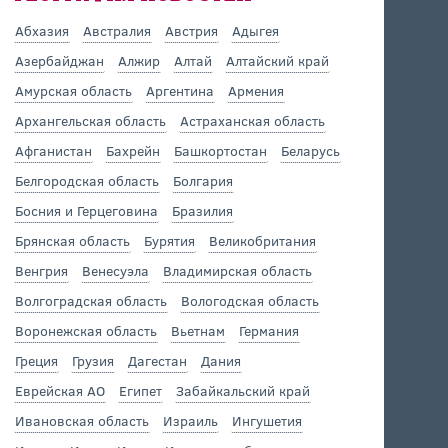
Абхазия
Австралия
Австрия
Адыгея
Азербайджан
Алжир
Алтай
Алтайский край
Амурская область
Аргентина
Армения
Архангельская область
Астраханская область
Афганистан
Бахрейн
Башкортостан
Беларусь
Белгородская область
Болгария
Босния и Герцеговина
Бразилия
Брянская область
Бурятия
Великобритания
Венгрия
Венесуэла
Владимирская область
Волгоградская область
Вологодская область
Воронежская область
Вьетнам
Германия
Греция
Грузия
Дагестан
Дания
Еврейская АО
Египет
Забайкальский край
Ивановская область
Израиль
Ингушетия