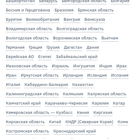
Башкортостан
Беларусь
Белгородская область
Болгария
Босния и Герцеговина
Бразилия
Брянская область
Бурятия
Великобритания
Венгрия
Венесуэла
Владимирская область
Волгоградская область
Вологодская область
Воронежская область
Вьетнам
Германия
Греция
Грузия
Дагестан
Дания
Еврейская АО
Египет
Забайкальский край
Ивановская область
Израиль
Ингушетия
Индия
Ирак
Иран
Иркутская область
Ирландия
Исландия
Испания
Италия
Кабардино-Балкария
Казахстан
Калининградская область
Калмыкия
Калужская область
Камчатский край
Карачаево-Черкесия
Карелия
Катар
Кемеровская область — Кузбасс
Кения
Киргизия
Кировская область
Китай
КНДР (Северная Корея)
Коми
Костромская область
Краснодарский край