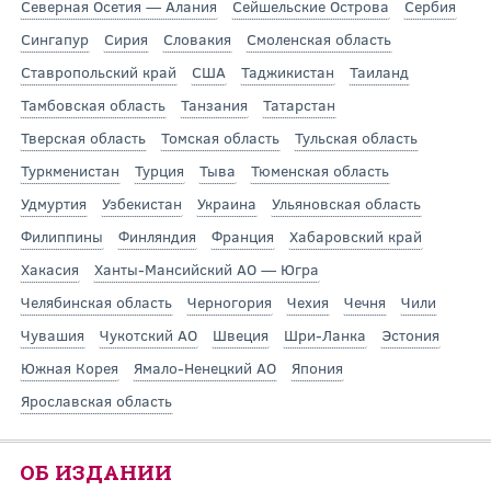
Северная Осетия — Алания
Сейшельские Острова
Сербия
Сингапур
Сирия
Словакия
Смоленская область
Ставропольский край
США
Таджикистан
Таиланд
Тамбовская область
Танзания
Татарстан
Тверская область
Томская область
Тульская область
Туркменистан
Турция
Тыва
Тюменская область
Удмуртия
Узбекистан
Украина
Ульяновская область
Филиппины
Финляндия
Франция
Хабаровский край
Хакасия
Ханты-Мансийский АО — Югра
Челябинская область
Черногория
Чехия
Чечня
Чили
Чувашия
Чукотский АО
Швеция
Шри-Ланка
Эстония
Южная Корея
Ямало-Ненецкий АО
Япония
Ярославская область
ОБ ИЗДАНИИ