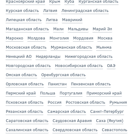
Красноярский край
Крым
Куба
Курганская область
Курская область
Латвия
Ленинградская область
Липецкая область
Литва
Маврикий
Магаданская область
Мали
Мальдивы
Марий Эл
Марокко
Молдова
Монголия
Мордовия
Москва
Московская область
Мурманская область
Мьянма
Ненецкий АО
Нидерланды
Нижегородская область
Новгородская область
Новосибирская область
ОАЭ
Омская область
Оренбургская область
Орловская область
Пакистан
Пензенская область
Пермский край
Польша
Португалия
Приморский край
Псковская область
Россия
Ростовская область
Румыния
Рязанская область
Самарская область
Санкт-Петербург
Саратовская область
Саудовская Аравия
Саха (Якутия)
Сахалинская область
Свердловская область
Севастополь