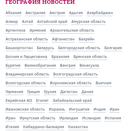
ГЕОГРАФИЯ НОВОСТЕЙ
Абхазия
Австралия
Австрия
Адыгея
Азербайджан
Алжир
Алтай
Алтайский край
Амурская область
Аргентина
Армения
Архангельская область
Астраханская область
Афганистан
Бахрейн
Башкортостан
Беларусь
Белгородская область
Болгария
Босния и Герцеговина
Бразилия
Брянская область
Бурятия
Великобритания
Венгрия
Венесуэла
Владимирская область
Волгоградская область
Вологодская область
Воронежская область
Вьетнам
Германия
Греция
Грузия
Дагестан
Дания
Еврейская АО
Египет
Забайкальский край
Ивановская область
Израиль
Ингушетия
Индия
Ирак
Иран
Иркутская область
Ирландия
Исландия
Испания
Италия
Кабардино-Балкария
Казахстан