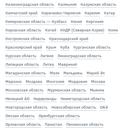
Калининградская область
Калмыкия
Калужская область
Камчатский край
Карачаево-Черкесия
Карелия
Катар
Кемеровская область — Кузбасс
Кения
Киргизия
Кировская область
Китай
КНДР (Северная Корея)
Коми
Костромская область
Краснодарский край
Красноярский край
Крым
Куба
Курганская область
Курская область
Латвия
Ленинградская область
Липецкая область
Литва
Маврикий
Магаданская область
Мали
Мальдивы
Марий Эл
Марокко
Молдова
Монголия
Мордовия
Москва
Московская область
Мурманская область
Мьянма
Ненецкий АО
Нидерланды
Нижегородская область
Новгородская область
Новосибирская область
ОАЭ
Омская область
Оренбургская область
Орловская область
Пакистан
Пензенская область