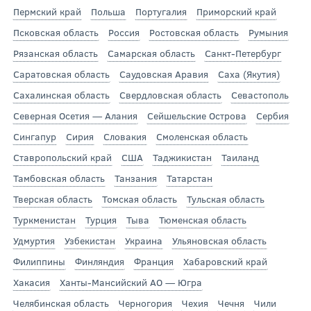
Пермский край
Польша
Португалия
Приморский край
Псковская область
Россия
Ростовская область
Румыния
Рязанская область
Самарская область
Санкт-Петербург
Саратовская область
Саудовская Аравия
Саха (Якутия)
Сахалинская область
Свердловская область
Севастополь
Северная Осетия — Алания
Сейшельские Острова
Сербия
Сингапур
Сирия
Словакия
Смоленская область
Ставропольский край
США
Таджикистан
Таиланд
Тамбовская область
Танзания
Татарстан
Тверская область
Томская область
Тульская область
Туркменистан
Турция
Тыва
Тюменская область
Удмуртия
Узбекистан
Украина
Ульяновская область
Филиппины
Финляндия
Франция
Хабаровский край
Хакасия
Ханты-Мансийский АО — Югра
Челябинская область
Черногория
Чехия
Чечня
Чили