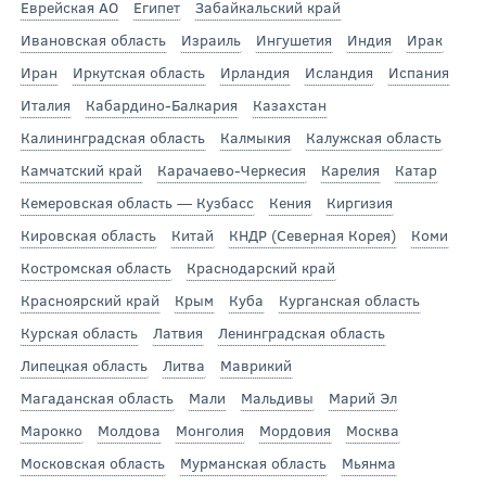
Еврейская АО
Египет
Забайкальский край
Ивановская область
Израиль
Ингушетия
Индия
Ирак
Иран
Иркутская область
Ирландия
Исландия
Испания
Италия
Кабардино-Балкария
Казахстан
Калининградская область
Калмыкия
Калужская область
Камчатский край
Карачаево-Черкесия
Карелия
Катар
Кемеровская область — Кузбасс
Кения
Киргизия
Кировская область
Китай
КНДР (Северная Корея)
Коми
Костромская область
Краснодарский край
Красноярский край
Крым
Куба
Курганская область
Курская область
Латвия
Ленинградская область
Липецкая область
Литва
Маврикий
Магаданская область
Мали
Мальдивы
Марий Эл
Марокко
Молдова
Монголия
Мордовия
Москва
Московская область
Мурманская область
Мьянма