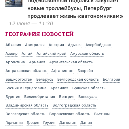
Подмосковный Подольск закупает
новые троллейбусы, Петербург
продлевает жизнь «автономникам»
12 июня — 11:30
ГЕОГРАФИЯ НОВОСТЕЙ
Абхазия
Австралия
Австрия
Адыгея
Азербайджан
Алжир
Алтай
Алтайский край
Амурская область
Аргентина
Армения
Архангельская область
Астраханская область
Афганистан
Бахрейн
Башкортостан
Беларусь
Белгородская область
Болгария
Босния и Герцеговина
Бразилия
Брянская область
Бурятия
Великобритания
Венгрия
Венесуэла
Владимирская область
Волгоградская область
Вологодская область
Воронежская область
Вьетнам
Германия
Греция
Грузия
Дагестан
Дания