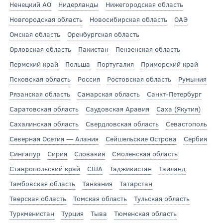
Ненецкий АО
Нидерланды
Нижегородская область
Новгородская область
Новосибирская область
ОАЭ
Омская область
Оренбургская область
Орловская область
Пакистан
Пензенская область
Пермский край
Польша
Португалия
Приморский край
Псковская область
Россия
Ростовская область
Румыния
Рязанская область
Самарская область
Санкт-Петербург
Саратовская область
Саудовская Аравия
Саха (Якутия)
Сахалинская область
Свердловская область
Севастополь
Северная Осетия — Алания
Сейшельские Острова
Сербия
Сингапур
Сирия
Словакия
Смоленская область
Ставропольский край
США
Таджикистан
Таиланд
Тамбовская область
Танзания
Татарстан
Тверская область
Томская область
Тульская область
Туркменистан
Турция
Тыва
Тюменская область