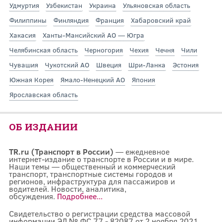
Удмуртия
Узбекистан
Украина
Ульяновская область
Филиппины
Финляндия
Франция
Хабаровский край
Хакасия
Ханты-Мансийский АО — Югра
Челябинская область
Черногория
Чехия
Чечня
Чили
Чувашия
Чукотский АО
Швеция
Шри-Ланка
Эстония
Южная Корея
Ямало-Ненецкий АО
Япония
Ярославская область
ОБ ИЗДАНИИ
TR.ru (Транспорт в России)
— ежедневное
интернет-издание о транспорте в России и в мире.
Наши темы — общественный и коммерческий
транспорт, транспортные системы городов и
регионов, инфраструктура для пассажиров и
водителей. Новости, аналитика,
обсуждения.
Подробнее...
Свидетельство о регистрации средства массовой
информации ЭЛ № ФС 77 - 82087 от 2 ноября 2021