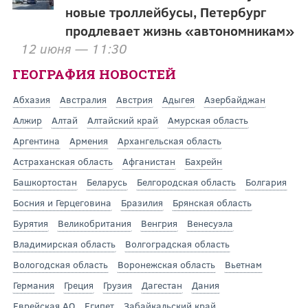
новые троллейбусы, Петербург
продлевает жизнь «автономникам»
12 июня — 11:30
ГЕОГРАФИЯ НОВОСТЕЙ
Абхазия
Австралия
Австрия
Адыгея
Азербайджан
Алжир
Алтай
Алтайский край
Амурская область
Аргентина
Армения
Архангельская область
Астраханская область
Афганистан
Бахрейн
Башкортостан
Беларусь
Белгородская область
Болгария
Босния и Герцеговина
Бразилия
Брянская область
Бурятия
Великобритания
Венгрия
Венесуэла
Владимирская область
Волгоградская область
Вологодская область
Воронежская область
Вьетнам
Германия
Греция
Грузия
Дагестан
Дания
Еврейская АО
Египет
Забайкальский край