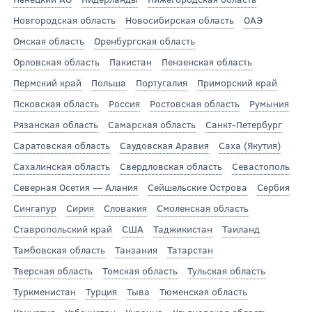
Новгородская область
Новосибирская область
ОАЭ
Омская область
Оренбургская область
Орловская область
Пакистан
Пензенская область
Пермский край
Польша
Португалия
Приморский край
Псковская область
Россия
Ростовская область
Румыния
Рязанская область
Самарская область
Санкт-Петербург
Саратовская область
Саудовская Аравия
Саха (Якутия)
Сахалинская область
Свердловская область
Севастополь
Северная Осетия — Алания
Сейшельские Острова
Сербия
Сингапур
Сирия
Словакия
Смоленская область
Ставропольский край
США
Таджикистан
Таиланд
Тамбовская область
Танзания
Татарстан
Тверская область
Томская область
Тульская область
Туркменистан
Турция
Тыва
Тюменская область