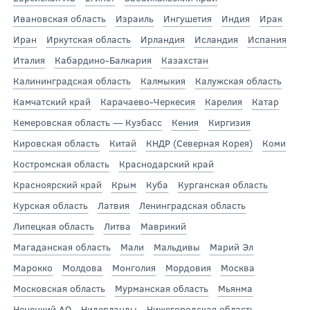
Ивановская область
Израиль
Ингушетия
Индия
Ирак
Иран
Иркутская область
Ирландия
Исландия
Испания
Италия
Кабардино-Балкария
Казахстан
Калининградская область
Калмыкия
Калужская область
Камчатский край
Карачаево-Черкесия
Карелия
Катар
Кемеровская область — Кузбасс
Кения
Киргизия
Кировская область
Китай
КНДР (Северная Корея)
Коми
Костромская область
Краснодарский край
Красноярский край
Крым
Куба
Курганская область
Курская область
Латвия
Ленинградская область
Липецкая область
Литва
Маврикий
Магаданская область
Мали
Мальдивы
Марий Эл
Марокко
Молдова
Монголия
Мордовия
Москва
Московская область
Мурманская область
Мьянма
Ненецкий АО
Нидерланды
Нижегородская область