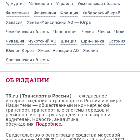
Удмуртия
Узбекистан
Украина
Ульяновская область
Филиппины
Финляндия
Франция
Хабаровский край
Хакасия
Ханты-Мансийский АО — Югра
Челябинская область
Черногория
Чехия
Чечня
Чили
Чувашия
Чукотский АО
Швеция
Шри-Ланка
Эстония
Южная Корея
Ямало-Ненецкий АО
Япония
Ярославская область
ОБ ИЗДАНИИ
TR.ru (Транспорт в России)
— ежедневное
интернет-издание о транспорте в России и в мире.
Наши темы — общественный и коммерческий
транспорт, транспортные системы городов и
регионов, инфраструктура для пассажиров и
водителей. Новости, аналитика,
обсуждения.
Подробнее...
Свидетельство о регистрации средства массовой
информации ЭЛ № ФС 77 - 82087 от 2 ноября 2021