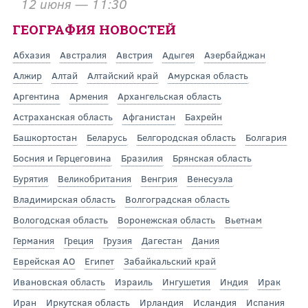
12 июня — 11:30
ГЕОГРАФИЯ НОВОСТЕЙ
Абхазия
Австралия
Австрия
Адыгея
Азербайджан
Алжир
Алтай
Алтайский край
Амурская область
Аргентина
Армения
Архангельская область
Астраханская область
Афганистан
Бахрейн
Башкортостан
Беларусь
Белгородская область
Болгария
Босния и Герцеговина
Бразилия
Брянская область
Бурятия
Великобритания
Венгрия
Венесуэла
Владимирская область
Волгоградская область
Вологодская область
Воронежская область
Вьетнам
Германия
Греция
Грузия
Дагестан
Дания
Еврейская АО
Египет
Забайкальский край
Ивановская область
Израиль
Ингушетия
Индия
Ирак
Иран
Иркутская область
Ирландия
Исландия
Испания