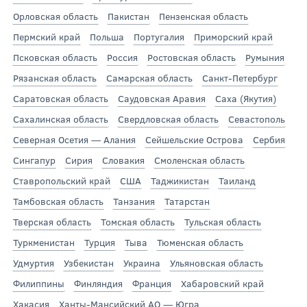
Орловская область
Пакистан
Пензенская область
Пермский край
Польша
Португалия
Приморский край
Псковская область
Россия
Ростовская область
Румыния
Рязанская область
Самарская область
Санкт-Петербург
Саратовская область
Саудовская Аравия
Саха (Якутия)
Сахалинская область
Свердловская область
Севастополь
Северная Осетия — Алания
Сейшельские Острова
Сербия
Сингапур
Сирия
Словакия
Смоленская область
Ставропольский край
США
Таджикистан
Таиланд
Тамбовская область
Танзания
Татарстан
Тверская область
Томская область
Тульская область
Туркменистан
Турция
Тыва
Тюменская область
Удмуртия
Узбекистан
Украина
Ульяновская область
Филиппины
Финляндия
Франция
Хабаровский край
Хакасия
Ханты-Мансийский АО — Югра