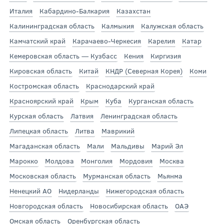
Италия
Кабардино-Балкария
Казахстан
Калининградская область
Калмыкия
Калужская область
Камчатский край
Карачаево-Черкесия
Карелия
Катар
Кемеровская область — Кузбасс
Кения
Киргизия
Кировская область
Китай
КНДР (Северная Корея)
Коми
Костромская область
Краснодарский край
Красноярский край
Крым
Куба
Курганская область
Курская область
Латвия
Ленинградская область
Липецкая область
Литва
Маврикий
Магаданская область
Мали
Мальдивы
Марий Эл
Марокко
Молдова
Монголия
Мордовия
Москва
Московская область
Мурманская область
Мьянма
Ненецкий АО
Нидерланды
Нижегородская область
Новгородская область
Новосибирская область
ОАЭ
Омская область
Оренбургская область