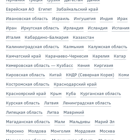
Еврейская АО
Египет
Забайкальский край
Ивановская область
Израиль
Ингушетия
Индия
Ирак
Иран
Иркутская область
Ирландия
Исландия
Испания
Италия
Кабардино-Балкария
Казахстан
Калининградская область
Калмыкия
Калужская область
Камчатский край
Карачаево-Черкесия
Карелия
Катар
Кемеровская область — Кузбасс
Кения
Киргизия
Кировская область
Китай
КНДР (Северная Корея)
Коми
Костромская область
Краснодарский край
Красноярский край
Крым
Куба
Курганская область
Курская область
Латвия
Ленинградская область
Липецкая область
Литва
Маврикий
Магаданская область
Мали
Мальдивы
Марий Эл
Марокко
Молдова
Монголия
Мордовия
Москва