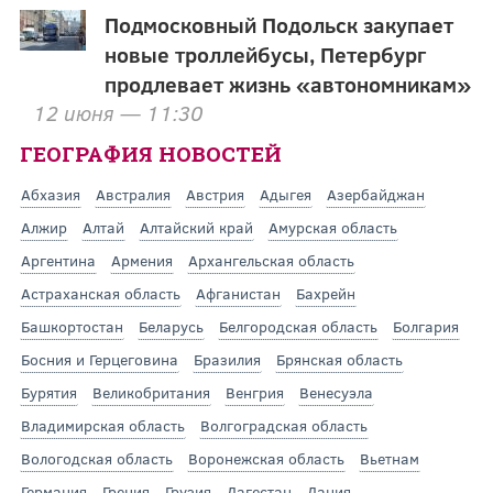
Подмосковный Подольск закупает
новые троллейбусы, Петербург
продлевает жизнь «автономникам»
12 июня — 11:30
ГЕОГРАФИЯ НОВОСТЕЙ
Абхазия
Австралия
Австрия
Адыгея
Азербайджан
Алжир
Алтай
Алтайский край
Амурская область
Аргентина
Армения
Архангельская область
Астраханская область
Афганистан
Бахрейн
Башкортостан
Беларусь
Белгородская область
Болгария
Босния и Герцеговина
Бразилия
Брянская область
Бурятия
Великобритания
Венгрия
Венесуэла
Владимирская область
Волгоградская область
Вологодская область
Воронежская область
Вьетнам
Германия
Греция
Грузия
Дагестан
Дания