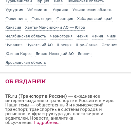
Туркменистан
Турция
Тыва
Тюменская область
Удмуртия
Узбекистан
Украина
Ульяновская область
Филиппины
Финляндия
Франция
Хабаровский край
Хакасия
Ханты-Мансийский АО — Югра
Челябинская область
Черногория
Чехия
Чечня
Чили
Чувашия
Чукотский АО
Швеция
Шри-Ланка
Эстония
Южная Корея
Ямало-Ненецкий АО
Япония
Ярославская область
ОБ ИЗДАНИИ
TR.ru (Транспорт в России)
— ежедневное
интернет-издание о транспорте в России и в мире.
Наши темы — общественный и коммерческий
транспорт, транспортные системы городов и
регионов, инфраструктура для пассажиров и
водителей. Новости, аналитика,
обсуждения.
Подробнее...