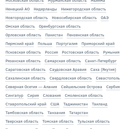
Московская область
Мурманская область
Мьянма
Ненецкий АО
Нидерланды
Нижегородская область
Новгородская область
Новосибирская область
ОАЭ
Омская область
Оренбургская область
Орловская область
Пакистан
Пензенская область
Пермский край
Польша
Португалия
Приморский край
Псковская область
Россия
Ростовская область
Румыния
Рязанская область
Самарская область
Санкт-Петербург
Саратовская область
Саудовская Аравия
Саха (Якутия)
Сахалинская область
Свердловская область
Севастополь
Северная Осетия — Алания
Сейшельские Острова
Сербия
Сингапур
Сирия
Словакия
Смоленская область
Ставропольский край
США
Таджикистан
Таиланд
Тамбовская область
Танзания
Татарстан
Тверская область
Томская область
Тульская область