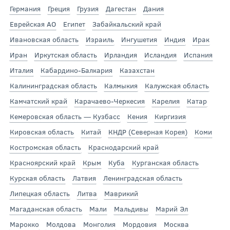
Германия
Греция
Грузия
Дагестан
Дания
Еврейская АО
Египет
Забайкальский край
Ивановская область
Израиль
Ингушетия
Индия
Ирак
Иран
Иркутская область
Ирландия
Исландия
Испания
Италия
Кабардино-Балкария
Казахстан
Калининградская область
Калмыкия
Калужская область
Камчатский край
Карачаево-Черкесия
Карелия
Катар
Кемеровская область — Кузбасс
Кения
Киргизия
Кировская область
Китай
КНДР (Северная Корея)
Коми
Костромская область
Краснодарский край
Красноярский край
Крым
Куба
Курганская область
Курская область
Латвия
Ленинградская область
Липецкая область
Литва
Маврикий
Магаданская область
Мали
Мальдивы
Марий Эл
Марокко
Молдова
Монголия
Мордовия
Москва