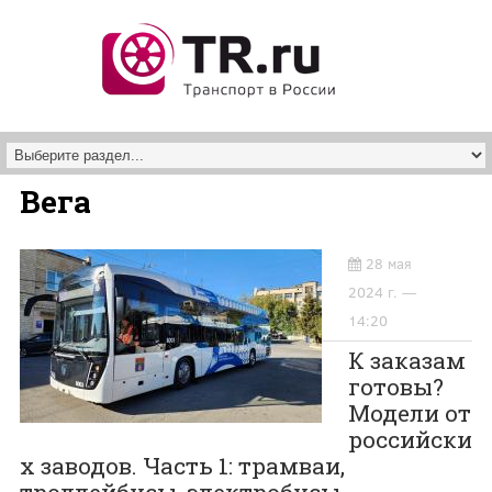
Перейти к основному содержанию
Вега
28 мая
2024 г. —
14:20
К заказам
готовы?
Модели от
российски
х заводов. Часть 1: трамваи,