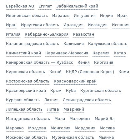
Еврейская АО
Египет
Забайкальский край
Ивановская область
Израиль
Ингушетия
Индия
Ирак
Иран
Иркутская область
Ирландия
Исландия
Испания
Италия
Кабардино-Балкария
Казахстан
Калининградская область
Калмыкия
Калужская область
Камчатский край
Карачаево-Черкесия
Карелия
Катар
Кемеровская область — Кузбасс
Кения
Киргизия
Кировская область
Китай
КНДР (Северная Корея)
Коми
Костромская область
Краснодарский край
Красноярский край
Крым
Куба
Курганская область
Курская область
Латвия
Ленинградская область
Липецкая область
Литва
Маврикий
Магаданская область
Мали
Мальдивы
Марий Эл
Марокко
Молдова
Монголия
Мордовия
Москва
Московская область
Мурманская область
Мьянма