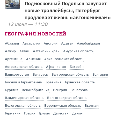
Подмосковный Подольск закупает
новые троллейбусы, Петербург
продлевает жизнь «автономникам»
12 июня — 11:30
ГЕОГРАФИЯ НОВОСТЕЙ
Абхазия
Австралия
Австрия
Адыгея
Азербайджан
Алжир
Алтай
Алтайский край
Амурская область
Аргентина
Армения
Архангельская область
Астраханская область
Афганистан
Бахрейн
Башкортостан
Беларусь
Белгородская область
Болгария
Босния и Герцеговина
Бразилия
Брянская область
Бурятия
Великобритания
Венгрия
Венесуэла
Владимирская область
Волгоградская область
Вологодская область
Воронежская область
Вьетнам
Германия
Греция
Грузия
Дагестан
Дания