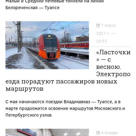
Малый и Средний петлевые тоннели на линии
Белореченская — Туапсе
7 марта
2021 г. —
23:57
«Ласточки
» — с
весною.
Электропо
езда порадуют пассажиров новых
маршрутов
С мая начинаются поездки Владикавказ — Туапсе, а в
марте продолжится освоение маршрутов Московского и
Петербургского узлов
4 января