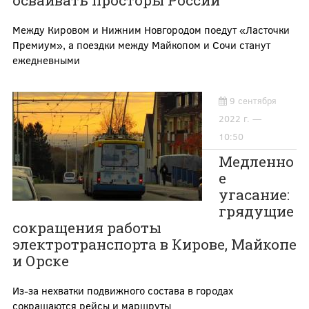
осваивать просторы России
Между Кировом и Нижним Новгородом поедут «Ласточки
Премиум», а поездки между Майкопом и Сочи станут
ежедневными
9 сентября
2022 г. —
10:50
Медленно
е
угасание:
грядущие
сокращения работы
электротранспорта в Кирове, Майкопе
и Орске
Из-за нехватки подвижного состава в городах
сокращаются рейсы и маршруты