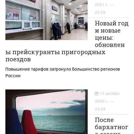
2021 г. —
23:59
Новый год
и новые
цены:
обновлен
ы прейскуранты пригородных
поездов
Повышение тарифов затронуло большинство регионов
России
13 октября
2020 г. —
23:59
После
бархатног
о сезона —