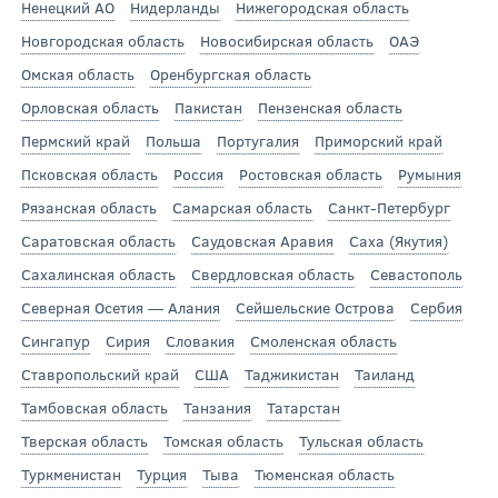
Ненецкий АО
Нидерланды
Нижегородская область
Новгородская область
Новосибирская область
ОАЭ
Омская область
Оренбургская область
Орловская область
Пакистан
Пензенская область
Пермский край
Польша
Португалия
Приморский край
Псковская область
Россия
Ростовская область
Румыния
Рязанская область
Самарская область
Санкт-Петербург
Саратовская область
Саудовская Аравия
Саха (Якутия)
Сахалинская область
Свердловская область
Севастополь
Северная Осетия — Алания
Сейшельские Острова
Сербия
Сингапур
Сирия
Словакия
Смоленская область
Ставропольский край
США
Таджикистан
Таиланд
Тамбовская область
Танзания
Татарстан
Тверская область
Томская область
Тульская область
Туркменистан
Турция
Тыва
Тюменская область