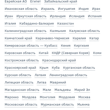
Еврейская АО
Египет
Забайкальский край
Ивановская область
Израиль
Ингушетия
Индия
Ирак
Иран
Иркутская область
Ирландия
Исландия
Испания
Италия
Кабардино-Балкария
Казахстан
Калининградская область
Калмыкия
Калужская область
Камчатский край
Карачаево-Черкесия
Карелия
Катар
Кемеровская область — Кузбасс
Кения
Киргизия
Кировская область
Китай
КНДР (Северная Корея)
Коми
Костромская область
Краснодарский край
Красноярский край
Крым
Куба
Курганская область
Курская область
Латвия
Ленинградская область
Липецкая область
Литва
Маврикий
Магаданская область
Мали
Мальдивы
Марий Эл
Марокко
Молдова
Монголия
Мордовия
Москва
Московская область
Мурманская область
Мьянма