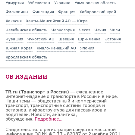
Удмуртия
Узбекистан
Украина
Ульяновская область
Филиппины
Финляндия
Франция
Хабаровский край
Хакасия
Ханты-Мансийский АО — Югра
Челябинская область
Черногория
Чехия
Чечня
Чили
Чувашия
Чукотский АО
Швеция
Шри-Ланка
Эстония
Южная Корея
Ямало-Ненецкий АО
Япония
Ярославская область
ОБ ИЗДАНИИ
TR.ru (Транспорт в России)
— ежедневное
интернет-издание о транспорте в России и в мире.
Наши темы — общественный и коммерческий
транспорт, транспортные системы городов и
регионов, инфраструктура для пассажиров и
водителей. Новости, аналитика,
обсуждения.
Подробнее...
Свидетельство о регистрации средства массовой
информации ЭЛ № ФС 77 - 82087 от 2 ноября 2021