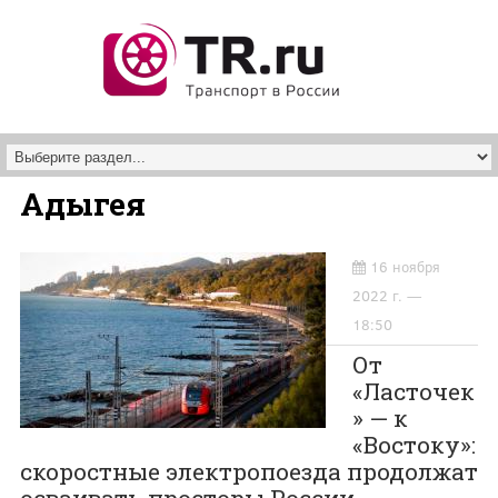
Перейти к основному содержанию
Адыгея
16 ноября
2022 г. —
18:50
От
«Ласточек
» — к
«Востоку»:
скоростные электропоезда продолжат