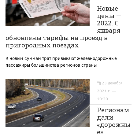
Новые
цены —
2022. С
января
обновлены тарифы на проезд в
пригородных поездах
К новым суммам трат привыкают железнодорожные
пассажиры большинства регионов страны
23 декабря
2021 г. —
10:20
Регионам
дали
«дорожны
е»