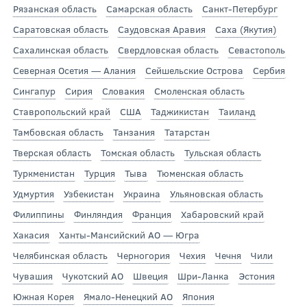
Рязанская область
Самарская область
Санкт-Петербург
Саратовская область
Саудовская Аравия
Саха (Якутия)
Сахалинская область
Свердловская область
Севастополь
Северная Осетия — Алания
Сейшельские Острова
Сербия
Сингапур
Сирия
Словакия
Смоленская область
Ставропольский край
США
Таджикистан
Таиланд
Тамбовская область
Танзания
Татарстан
Тверская область
Томская область
Тульская область
Туркменистан
Турция
Тыва
Тюменская область
Удмуртия
Узбекистан
Украина
Ульяновская область
Филиппины
Финляндия
Франция
Хабаровский край
Хакасия
Ханты-Мансийский АО — Югра
Челябинская область
Черногория
Чехия
Чечня
Чили
Чувашия
Чукотский АО
Швеция
Шри-Ланка
Эстония
Южная Корея
Ямало-Ненецкий АО
Япония