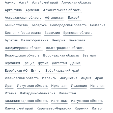
Алжир
Алтай
Алтайский край
Амурская область
Аргентина
Армения
Архангельская область
Астраханская область
Афганистан
Бахрейн
Башкортостан
Беларусь
Белгородская область
Болгария
Босния и Герцеговина
Бразилия
Брянская область
Бурятия
Великобритания
Венгрия
Венесуэла
Владимирская область
Волгоградская область
Вологодская область
Воронежская область
Вьетнам
Германия
Греция
Грузия
Дагестан
Дания
Еврейская АО
Египет
Забайкальский край
Ивановская область
Израиль
Ингушетия
Индия
Ирак
Иран
Иркутская область
Ирландия
Исландия
Испания
Италия
Кабардино-Балкария
Казахстан
Калининградская область
Калмыкия
Калужская область
Камчатский край
Карачаево-Черкесия
Карелия
Катар