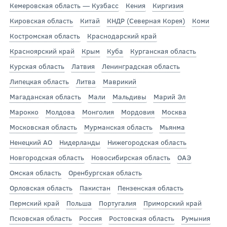
Кемеровская область — Кузбасс
Кения
Киргизия
Кировская область
Китай
КНДР (Северная Корея)
Коми
Костромская область
Краснодарский край
Красноярский край
Крым
Куба
Курганская область
Курская область
Латвия
Ленинградская область
Липецкая область
Литва
Маврикий
Магаданская область
Мали
Мальдивы
Марий Эл
Марокко
Молдова
Монголия
Мордовия
Москва
Московская область
Мурманская область
Мьянма
Ненецкий АО
Нидерланды
Нижегородская область
Новгородская область
Новосибирская область
ОАЭ
Омская область
Оренбургская область
Орловская область
Пакистан
Пензенская область
Пермский край
Польша
Португалия
Приморский край
Псковская область
Россия
Ростовская область
Румыния