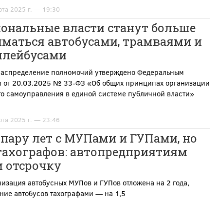
рта 2025 г. — 19:30
иональные власти станут больше
иматься автобусами, трамваями и
ллейбусами
распределение полномочий утверждено Федеральным
м от 20.03.2025 № 33-ФЗ «Об общих принципах организации
го самоуправления в единой системе публичной власти»
рта 2025 г. — 23:46
пару лет с МУПами и ГУПами, но
 тахографов: автопредприятиям
и отсрочку
изация автобусных МУПов и ГУПов отложена на 2 года,
ние автобусов тахографами — на 1,5