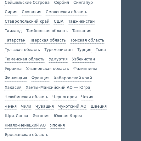
Сейшельские Острова
Сербия
Сингапур
Сирия
Словакия
Смоленская область
Ставропольский край
США
Таджикистан
Таиланд
Тамбовская область
Танзания
Татарстан
Тверская область
Томская область
Тульская область
Туркменистан
Турция
Тыва
Тюменская область
Удмуртия
Узбекистан
Украина
Ульяновская область
Филиппины
Финляндия
Франция
Хабаровский край
Хакасия
Ханты-Мансийский АО — Югра
Челябинская область
Черногория
Чехия
Чечня
Чили
Чувашия
Чукотский АО
Швеция
Шри-Ланка
Эстония
Южная Корея
Ямало-Ненецкий АО
Япония
Ярославская область