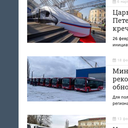
6 мар
Цар
Пете
креч
26 фев
инициа
18 фе
Мин
реко
обн
Для по
регион
13 фе