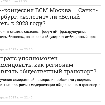
та 2025 г. — 23:55
ь-концессия ВСМ Москва — Санкт-
рбург: «взлетит» ли «Белый
ет» к 2028 году?
раля в столице состоялся форум «Инфраструктурные
тивы бизнеса», на котором обсуждался амбициозный проект
враля 2025 г. — 23:20
транс уполномочен
мендовать: как регионам
овлять общественный транспорт?
лучения федеральной поддержки необходимо утвердить
альные программы модернизации общественного транспорта
враля 2025 г. — 22:45