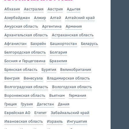
Абхазия
Австралия
Австрия
Адыгея
Азербайджан
Алжир
Алтай
Алтайский край
Амурская область
Аргентина
Армения
Архангельская область
Астраханская область
Афганистан
Бахрейн
Башкортостан
Беларусь
Белгородская область
Болгария
Босния и Герцеговина
Бразилия
Брянская область
Бурятия
Великобритания
Венгрия
Венесуэла
Владимирская область
Волгоградская область
Вологодская область
Воронежская область
Вьетнам
Германия
Греция
Грузия
Дагестан
Дания
Еврейская АО
Египет
Забайкальский край
Ивановская область
Израиль
Ингушетия