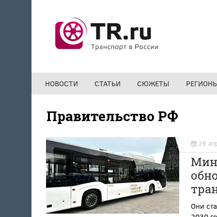
Перейти к основному содержанию
НОВОСТИ
СТАТЬИ
СЮЖЕТЫ
РЕГИОН
Правительство РФ
28 ап
Мин
обн
тран
Они ста
2030 г