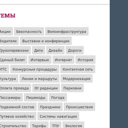
ТЕМЫ
Акции
Безопасность
Велоинфраструктура
Водители
Выставки и конференции
Грузоперевозки
Дети
Дизайн
Дороги
Единый билет
Интервью
Интернет
История
ИТС
Конкурсные процедуры
Контактная сеть
Культура
Линии и маршруты
Модернизация
Оплата проезда
От редакции
Парковки
Пассажиры
Пешеходы
Погода
Подвижной состав
Праздники
Происшествия
Путевое хозяйство
Системы навигации
Строительство
Тарифы
ТПУ
Экология