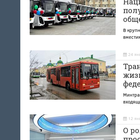
Нац
пол
общ
В крупн
вмести
24 ян
Тра
жизн
фед
Минтран
входящи
12 ян
О ро
про