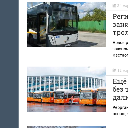
24 ма
Рег
зан
тро
Новое 
законо
местно
12 ма
Ещё 
без
дал
Реорган
оснаще