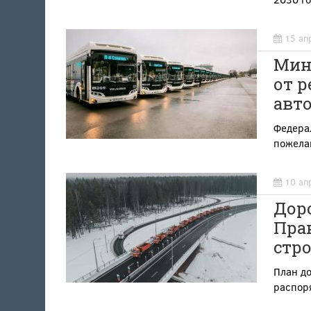
15 ап
Мин
от р
авт
Федерал
пожелан
10 ап
Дор
Пра
стро
План д
распор