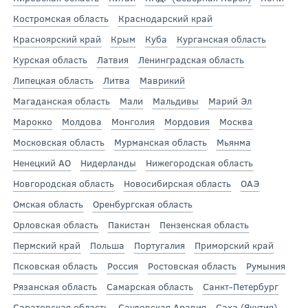
Костромская область
Краснодарский край
Красноярский край
Крым
Куба
Курганская область
Курская область
Латвия
Ленинградская область
Липецкая область
Литва
Маврикий
Магаданская область
Мали
Мальдивы
Марий Эл
Марокко
Молдова
Монголия
Мордовия
Москва
Московская область
Мурманская область
Мьянма
Ненецкий АО
Нидерланды
Нижегородская область
Новгородская область
Новосибирская область
ОАЭ
Омская область
Оренбургская область
Орловская область
Пакистан
Пензенская область
Пермский край
Польша
Португалия
Приморский край
Псковская область
Россия
Ростовская область
Румыния
Рязанская область
Самарская область
Санкт-Петербург
Саратовская область
Саудовская Аравия
Саха (Якутия)