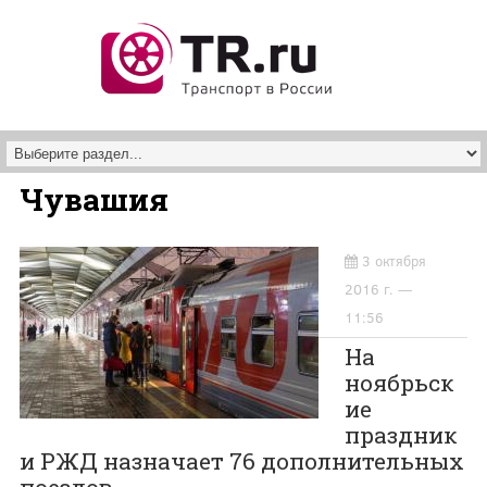
Перейти к основному содержанию
Чувашия
3 октября
2016 г. —
11:56
На
ноябрьск
ие
праздник
и РЖД назначает 76 дополнительных