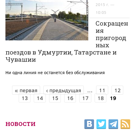
2015 г. —
10:05
Сокращен
ия
пригород
ных
поездов в Удмуртии, Татарстане и
Чувашии
Ни одна линия не останется без обслуживания
« первая
‹ предыдущая
…
11
12
СТРАНИЦЫ
13
14
15
16
17
18
19
НОВОСТИ