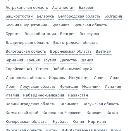
Астраханская область
Афганистан
Бахрейн
Башкортостан
Беларусь
Белгородская область
Болгария
Босния и Герцеговина
Бразилия
Брянская область
Бурятия
Великобритания
Венгрия
Венесуэла
Владимирская область
Волгоградская область
Вологодская область
Воронежская область
Вьетнам
Германия
Греция
Грузия
Дагестан
Дания
Еврейская АО
Египет
Забайкальский край
Ивановская область
Израиль
Ингушетия
Индия
Ирак
Иран
Иркутская область
Ирландия
Исландия
Испания
Италия
Кабардино-Балкария
Казахстан
Калининградская область
Калмыкия
Калужская область
Камчатский край
Карачаево-Черкесия
Карелия
Катар
Кемеровская область — Кузбасс
Кения
Киргизия
Кировская область
Китай
КНДР (Северная Корея)
Коми