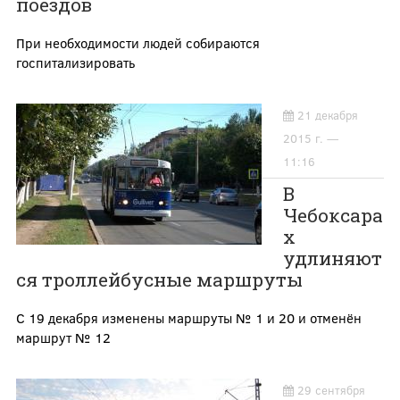
поездов
При необходимости людей собираются
госпитализировать
21 декабря
2015 г. —
11:16
В
Чебоксара
х
удлиняют
ся троллейбусные маршруты
С 19 декабря изменены маршруты № 1 и 20 и отменён
маршрут № 12
29 сентября