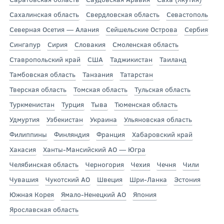
Сахалинская область
Свердловская область
Севастополь
Северная Осетия — Алания
Сейшельские Острова
Сербия
Сингапур
Сирия
Словакия
Смоленская область
Ставропольский край
США
Таджикистан
Таиланд
Тамбовская область
Танзания
Татарстан
Тверская область
Томская область
Тульская область
Туркменистан
Турция
Тыва
Тюменская область
Удмуртия
Узбекистан
Украина
Ульяновская область
Филиппины
Финляндия
Франция
Хабаровский край
Хакасия
Ханты-Мансийский АО — Югра
Челябинская область
Черногория
Чехия
Чечня
Чили
Чувашия
Чукотский АО
Швеция
Шри-Ланка
Эстония
Южная Корея
Ямало-Ненецкий АО
Япония
Ярославская область