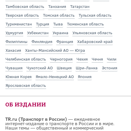
Тамбовская область
Танзания
Татарстан
Тверская область
Томская область
Тульская область
Туркменистан
Турция
Тыва
Тюменская область
Удмуртия
Узбекистан
Украина
Ульяновская область
Филиппины
Финляндия
Франция
Хабаровский край
Хакасия
Ханты-Мансийский АО — Югра
Челябинская область
Черногория
Чехия
Чечня
Чили
Чувашия
Чукотский АО
Швеция
Шри-Ланка
Эстония
Южная Корея
Ямало-Ненецкий АО
Япония
Ярославская область
ОБ ИЗДАНИИ
TR.ru (Транспорт в России)
— ежедневное
интернет-издание о транспорте в России и в мире.
Наши темы — общественный и коммерческий