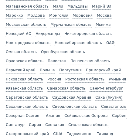
Магаданская область
Мали
Мальдивы
Марий Эл
Марокко
Молдова
Монголия
Мордовия
Москва
Московская область
Мурманская область
Мьянма
Ненецкий АО
Нидерланды
Нижегородская область
Новгородская область
Новосибирская область
ОАЭ
Омская область
Оренбургская область
Орловская область
Пакистан
Пензенская область
Пермский край
Польша
Португалия
Приморский край
Псковская область
Россия
Ростовская область
Румыния
Рязанская область
Самарская область
Санкт-Петербург
Саратовская область
Саудовская Аравия
Саха (Якутия)
Сахалинская область
Свердловская область
Севастополь
Северная Осетия — Алания
Сейшельские Острова
Сербия
Сингапур
Сирия
Словакия
Смоленская область
Ставропольский край
США
Таджикистан
Таиланд