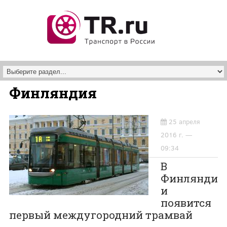
Перейти к основному содержанию
Финляндия
25 апреля
2016 г. —
09:34
В
Финлянди
и
появится
первый междугородний трамвай