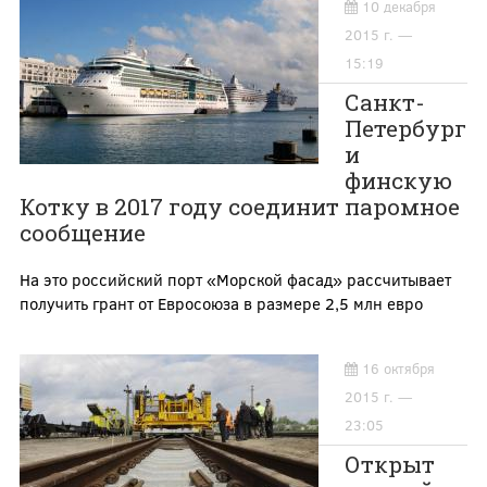
10 декабря
2015 г. —
15:19
Санкт-
Петербург
и
финскую
Котку в 2017 году соединит паромное
сообщение
На это российский порт «Морской фасад» рассчитывает
получить грант от Евросоюза в размере 2,5 млн евро
16 октября
2015 г. —
23:05
Открыт