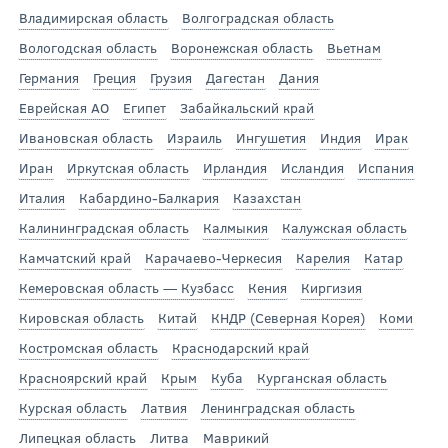
Владимирская область
Волгоградская область
Вологодская область
Воронежская область
Вьетнам
Германия
Греция
Грузия
Дагестан
Дания
Еврейская АО
Египет
Забайкальский край
Ивановская область
Израиль
Ингушетия
Индия
Ирак
Иран
Иркутская область
Ирландия
Исландия
Испания
Италия
Кабардино-Балкария
Казахстан
Калининградская область
Калмыкия
Калужская область
Камчатский край
Карачаево-Черкесия
Карелия
Катар
Кемеровская область — Кузбасс
Кения
Киргизия
Кировская область
Китай
КНДР (Северная Корея)
Коми
Костромская область
Краснодарский край
Красноярский край
Крым
Куба
Курганская область
Курская область
Латвия
Ленинградская область
Липецкая область
Литва
Маврикий