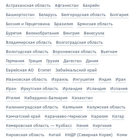
Астраханская область
Афганистан
Бахрейн
Башкортостан
Беларусь
Белгородская область
Болгария
Босния и Герцеговина
Бразилия
Брянская область
Бурятия
Великобритания
Венгрия
Венесуэла
Владимирская область
Волгоградская область
Вологодская область
Воронежская область
Вьетнам
Германия
Греция
Грузия
Дагестан
Дания
Еврейская АО
Египет
Забайкальский край
Ивановская область
Израиль
Ингушетия
Индия
Ирак
Иран
Иркутская область
Ирландия
Исландия
Испания
Италия
Кабардино-Балкария
Казахстан
Калининградская область
Калмыкия
Калужская область
Камчатский край
Карачаево-Черкесия
Карелия
Катар
Кемеровская область — Кузбасс
Кения
Киргизия
Кировская область
Китай
КНДР (Северная Корея)
Коми