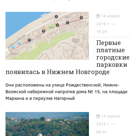
14 апреля
2016 г. —
18:29
Первые
платные
городские
парковки
появилась в Нижнем Новгороде
Они расположены на улице Рождественской, Нижне-
Волжской набережной напротив дома № 15, на площади
Маркина и в переулке Нагорный
14 апреля
2016 г. —
08:01