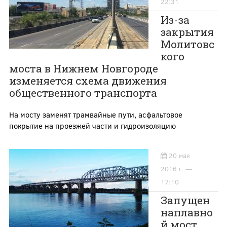
22:31
Из-за
закрытия
Молитовс
кого
моста в Нижнем Новгороде
изменяется схема движения
общественного транспорта
На мосту заменят трамвайные пути,
асфальтовое
покрытие на проезжей части и гидроизоляцию
20 мая
2016 г. —
17:10
Запущен
наплавно
й мост,