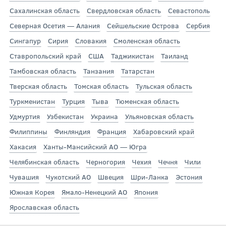
Сахалинская область
Свердловская область
Севастополь
Северная Осетия — Алания
Сейшельские Острова
Сербия
Сингапур
Сирия
Словакия
Смоленская область
Ставропольский край
США
Таджикистан
Таиланд
Тамбовская область
Танзания
Татарстан
Тверская область
Томская область
Тульская область
Туркменистан
Турция
Тыва
Тюменская область
Удмуртия
Узбекистан
Украина
Ульяновская область
Филиппины
Финляндия
Франция
Хабаровский край
Хакасия
Ханты-Мансийский АО — Югра
Челябинская область
Черногория
Чехия
Чечня
Чили
Чувашия
Чукотский АО
Швеция
Шри-Ланка
Эстония
Южная Корея
Ямало-Ненецкий АО
Япония
Ярославская область