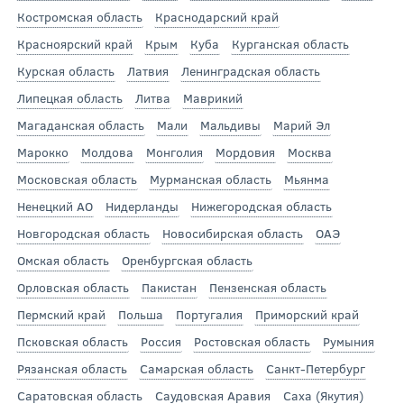
Костромская область
Краснодарский край
Красноярский край
Крым
Куба
Курганская область
Курская область
Латвия
Ленинградская область
Липецкая область
Литва
Маврикий
Магаданская область
Мали
Мальдивы
Марий Эл
Марокко
Молдова
Монголия
Мордовия
Москва
Московская область
Мурманская область
Мьянма
Ненецкий АО
Нидерланды
Нижегородская область
Новгородская область
Новосибирская область
ОАЭ
Омская область
Оренбургская область
Орловская область
Пакистан
Пензенская область
Пермский край
Польша
Португалия
Приморский край
Псковская область
Россия
Ростовская область
Румыния
Рязанская область
Самарская область
Санкт-Петербург
Саратовская область
Саудовская Аравия
Саха (Якутия)