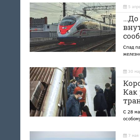
5 апр
…До
вну
соо
Спад п
железн
30 ма
Коро
Как
тра
С 28 ма
особом
7 мая