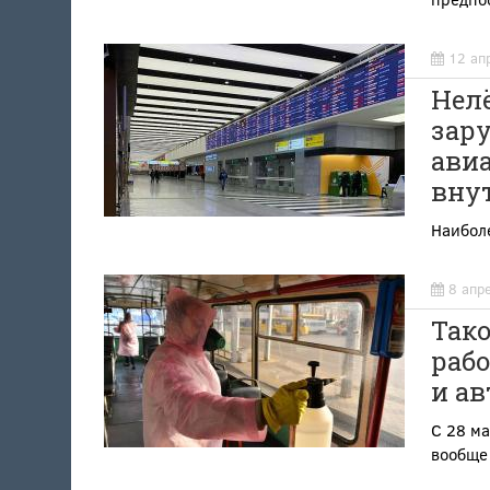
12 ап
Нелё
зар
ави
вну
Наибол
8 апр
Тако
рабо
и ав
С 28 ма
вообще