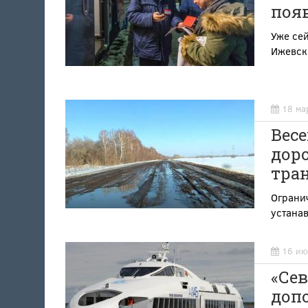
поя
Уже се
Ижевск
18 ма
Весе
дор
тра
Огранич
устанав
16 ию
«Се
доп