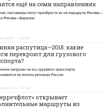
вятся ещё на семи направлениях
йчас пассажиры могут приобрести их на маршруты Москва—
 и Москва—Воронеж
рта 2018 г. — 23:52
нняя распутица—2018: какие
оги перекроют для грузового
нспорта?
ения нагрузки на ось грузового транспорта
ливаются во многих регионах России
ля 2017 г. — 11:14
верречфлот» открывает
олнительные маршруты из