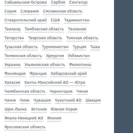
Сейшельские Острова
Сербия
Сингапур
Сирия
Словакия
Смоленская область
Ставропольский край
США
Таджикистан
Таиланд
Тамбовская область
Танзания
Татарстан
Тверская область
Томская область
Тульская область
Туркменистан
Турция
Тыва
Тюменская область
Удмуртия
Узбекистан
Украина
Ульяновская область
Филиппины
Финляндия
Франция
Хабаровский край
Хакасия
Ханты-Мансийский АО — Югра
Челябинская область
Черногория
Чехия
Чечня
Чили
Чувашия
Чукотский АО
Швеция
Шри-Ланка
Эстония
Южная Корея
Ямало-Ненецкий АО
Япония
Ярославская область