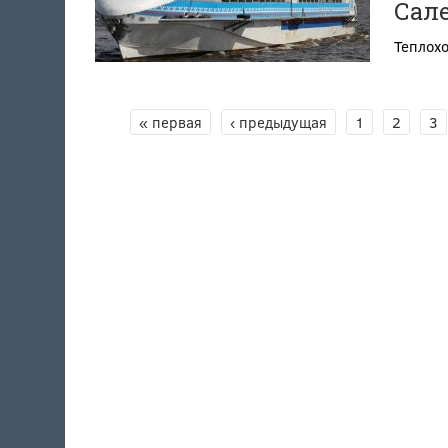
Сал
Теплохо
СТРАНИЦЫ
« первая
‹ предыдущая
1
2
3