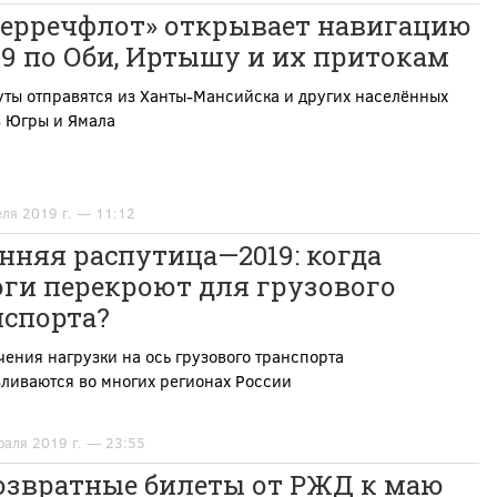
верречфлот» открывает навигацию
9 по Оби, Иртышу и их притокам
ты отправятся из Ханты-Мансийска и других населённых
в Югры и Ямала
еля 2019 г. — 11:12
нняя распутица—2019: когда
оги перекроют для грузового
нспорта?
ения нагрузки на ось грузового транспорта
ливаются во многих регионах России
раля 2019 г. — 23:55
озвратные билеты от РЖД к маю