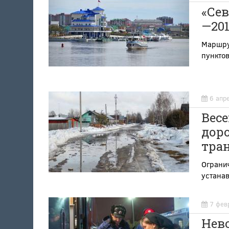
«Се
—201
Маршру
пункто
6 апр
Весе
дор
тра
Огранич
устанав
7 фев
Нев