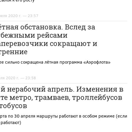
реля 2020 г. — 23:57
тная обстановка. Вслед за
убежными рейсами
аперевозчики сокращают и
тренние
ее сильно сокращена лётная программа «Аэрофлота»
еля 2020 г. — 23:58
й нерабочий апрель. Изменения в
те метро, трамваев, троллейбусов
тобусов
рта по 30 апреля маршруты работают в особом режиме (если
 работают)