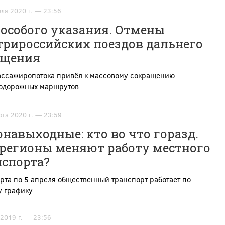
еля 2020 г. — 23:56
 особого указания. Отмены
трироссийских поездов дальнего
бщения
ассажиропотока привёл к массовому сокращению
одорожных маршрутов
рта 2020 г. — 23:59
навыходные: кто во что горазд.
 регионы меняют работу местного
нспорта?
рта по 5 апреля общественный транспорт работает по
у графику
 2019 г. — 23:56