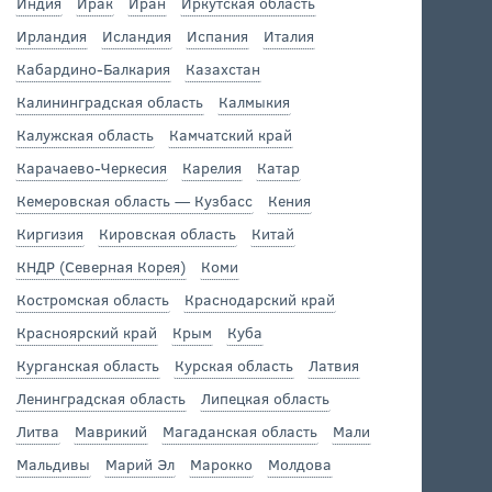
Индия
Ирак
Иран
Иркутская область
Ирландия
Исландия
Испания
Италия
Кабардино-Балкария
Казахстан
Калининградская область
Калмыкия
Калужская область
Камчатский край
Карачаево-Черкесия
Карелия
Катар
Кемеровская область — Кузбасс
Кения
Киргизия
Кировская область
Китай
КНДР (Северная Корея)
Коми
Костромская область
Краснодарский край
Красноярский край
Крым
Куба
Курганская область
Курская область
Латвия
Ленинградская область
Липецкая область
Литва
Маврикий
Магаданская область
Мали
Мальдивы
Марий Эл
Марокко
Молдова