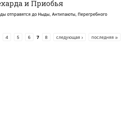
ехарда и Приобья
ды отправятся до Ныды, Антипаюты, Перегребного
4
5
6
7
8
следующая ›
последняя »