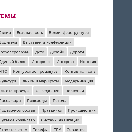
ТЕМЫ
Акции
Безопасность
Велоинфраструктура
Водители
Выставки и конференции
Грузоперевозки
Дети
Дизайн
Дороги
Единый билет
Интервью
Интернет
История
ИТС
Конкурсные процедуры
Контактная сеть
Культура
Линии и маршруты
Модернизация
Оплата проезда
От редакции
Парковки
Пассажиры
Пешеходы
Погода
Подвижной состав
Праздники
Происшествия
Путевое хозяйство
Системы навигации
Строительство
Тарифы
ТПУ
Экология