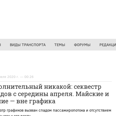
Ы
ВИДЫ ТРАНСПОРТА
ТЕМЫ
ФОРУМЫ
РЕДАКЦ
реля 2020 г. — 00:26
олнительный никакой: секвестр
дов с середины апреля. Майские и
ие — вне графика
отр графиков вызван спадом пассажиропотока и отсутствием
ылок к его росту