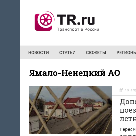
Перейти к основному содержанию
НОВОСТИ
СТАТЬИ
СЮЖЕТЫ
РЕГИОН
Ямало-Ненецкий АО
19 ап
Доп
поез
летн
Пересм
предпос