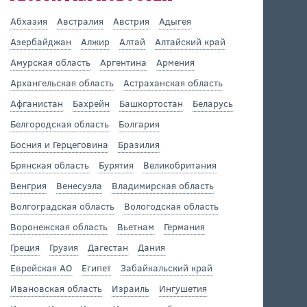
Абхазия
Австралия
Австрия
Адыгея
Азербайджан
Алжир
Алтай
Алтайский край
Амурская область
Аргентина
Армения
Архангельская область
Астраханская область
Афганистан
Бахрейн
Башкортостан
Беларусь
Белгородская область
Болгария
Босния и Герцеговина
Бразилия
Брянская область
Бурятия
Великобритания
Венгрия
Венесуэла
Владимирская область
Волгоградская область
Вологодская область
Воронежская область
Вьетнам
Германия
Греция
Грузия
Дагестан
Дания
Еврейская АО
Египет
Забайкальский край
Ивановская область
Израиль
Ингушетия