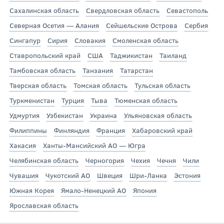
Сахалинская область
Свердловская область
Севастополь
Северная Осетия — Алания
Сейшельские Острова
Сербия
Сингапур
Сирия
Словакия
Смоленская область
Ставропольский край
США
Таджикистан
Таиланд
Тамбовская область
Танзания
Татарстан
Тверская область
Томская область
Тульская область
Туркменистан
Турция
Тыва
Тюменская область
Удмуртия
Узбекистан
Украина
Ульяновская область
Филиппины
Финляндия
Франция
Хабаровский край
Хакасия
Ханты-Мансийский АО — Югра
Челябинская область
Черногория
Чехия
Чечня
Чили
Чувашия
Чукотский АО
Швеция
Шри-Ланка
Эстония
Южная Корея
Ямало-Ненецкий АО
Япония
Ярославская область