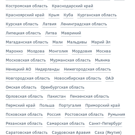
Костромская область
Краснодарский край
Красноярский край
Крым
Куба
Курганская область
Курская область
Латвия
Ленинградская область
Липецкая область
Литва
Маврикий
Магаданская область
Мали
Мальдивы
Марий Эл
Марокко
Молдова
Монголия
Мордовия
Москва
Московская область
Мурманская область
Мьянма
Ненецкий АО
Нидерланды
Нижегородская область
Новгородская область
Новосибирская область
ОАЭ
Омская область
Оренбургская область
Орловская область
Пакистан
Пензенская область
Пермский край
Польша
Португалия
Приморский край
Псковская область
Россия
Ростовская область
Румыния
Рязанская область
Самарская область
Санкт-Петербург
Саратовская область
Саудовская Аравия
Саха (Якутия)