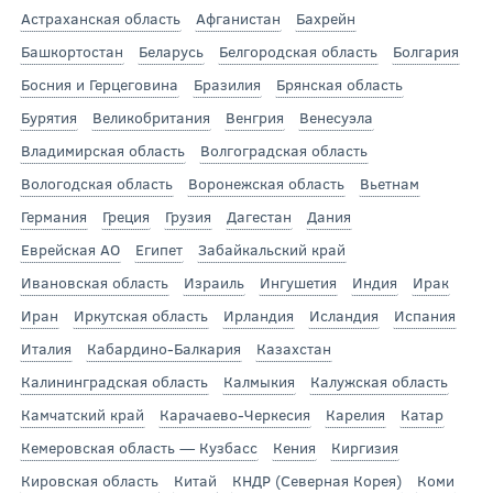
Астраханская область
Афганистан
Бахрейн
Башкортостан
Беларусь
Белгородская область
Болгария
Босния и Герцеговина
Бразилия
Брянская область
Бурятия
Великобритания
Венгрия
Венесуэла
Владимирская область
Волгоградская область
Вологодская область
Воронежская область
Вьетнам
Германия
Греция
Грузия
Дагестан
Дания
Еврейская АО
Египет
Забайкальский край
Ивановская область
Израиль
Ингушетия
Индия
Ирак
Иран
Иркутская область
Ирландия
Исландия
Испания
Италия
Кабардино-Балкария
Казахстан
Калининградская область
Калмыкия
Калужская область
Камчатский край
Карачаево-Черкесия
Карелия
Катар
Кемеровская область — Кузбасс
Кения
Киргизия
Кировская область
Китай
КНДР (Северная Корея)
Коми