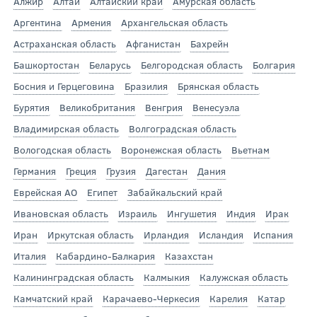
Алжир
Алтай
Алтайский край
Амурская область
Аргентина
Армения
Архангельская область
Астраханская область
Афганистан
Бахрейн
Башкортостан
Беларусь
Белгородская область
Болгария
Босния и Герцеговина
Бразилия
Брянская область
Бурятия
Великобритания
Венгрия
Венесуэла
Владимирская область
Волгоградская область
Вологодская область
Воронежская область
Вьетнам
Германия
Греция
Грузия
Дагестан
Дания
Еврейская АО
Египет
Забайкальский край
Ивановская область
Израиль
Ингушетия
Индия
Ирак
Иран
Иркутская область
Ирландия
Исландия
Испания
Италия
Кабардино-Балкария
Казахстан
Калининградская область
Калмыкия
Калужская область
Камчатский край
Карачаево-Черкесия
Карелия
Катар