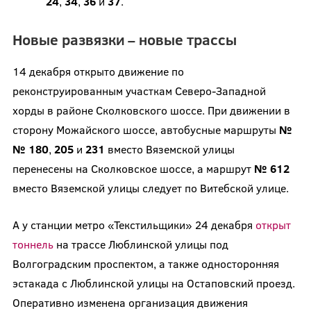
24
,
34
,
36
и
37
.
Новые развязки – новые трассы
14 декабря открыто движение по
реконструированным участкам Северо-Западной
хорды в районе Сколковского шоссе. При движении в
сторону Можайского шоссе, автобусные маршруты
№
№ 180
,
205
и
231
вместо Вяземской улицы
перенесены на Сколковское шоссе, а маршрут
№ 612
вместо Вяземской улицы следует по Витебской улице.
А у станции метро «Текстильщики» 24 декабря
открыт
тоннель
на трассе Люблинской улицы под
Волгоградским проспектом, а также односторонняя
эстакада с Люблинской улицы на Остаповский проезд.
Оперативно изменена организация движения