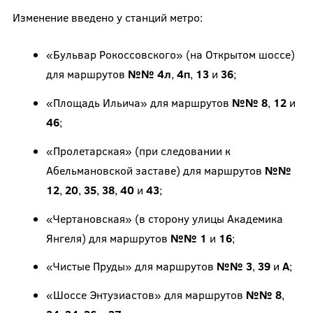
Изменение введено у станций метро:
«Бульвар Рокоссовского» (на Открытом шоссе)
для маршрутов
№№ 4л
,
4п
,
13
и
36
;
«Площадь Ильича» для маршрутов
№№ 8
,
12
и
46
;
«Пролетарская» (при следовании к
Абельмановской заставе) для маршрутов
№№
12
,
20
,
35
,
38
,
40
и
43
;
«Чертановская» (в сторону улицы Академика
Янгеля) для маршрутов
№№ 1
и
16
;
«Чистые Пруды» для маршрутов
№№ 3
,
39
и
А
;
«Шоссе Энтузиастов» для маршрутов
№№ 8
,