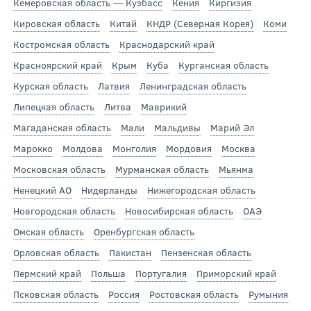
Кемеровская область — Кузбасс
Кения
Киргизия
Кировская область
Китай
КНДР (Северная Корея)
Коми
Костромская область
Краснодарский край
Красноярский край
Крым
Куба
Курганская область
Курская область
Латвия
Ленинградская область
Липецкая область
Литва
Маврикий
Магаданская область
Мали
Мальдивы
Марий Эл
Марокко
Молдова
Монголия
Мордовия
Москва
Московская область
Мурманская область
Мьянма
Ненецкий АО
Нидерланды
Нижегородская область
Новгородская область
Новосибирская область
ОАЭ
Омская область
Оренбургская область
Орловская область
Пакистан
Пензенская область
Пермский край
Польша
Португалия
Приморский край
Псковская область
Россия
Ростовская область
Румыния