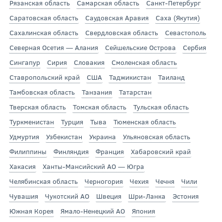
Рязанская область
Самарская область
Санкт-Петербург
Саратовская область
Саудовская Аравия
Саха (Якутия)
Сахалинская область
Свердловская область
Севастополь
Северная Осетия — Алания
Сейшельские Острова
Сербия
Сингапур
Сирия
Словакия
Смоленская область
Ставропольский край
США
Таджикистан
Таиланд
Тамбовская область
Танзания
Татарстан
Тверская область
Томская область
Тульская область
Туркменистан
Турция
Тыва
Тюменская область
Удмуртия
Узбекистан
Украина
Ульяновская область
Филиппины
Финляндия
Франция
Хабаровский край
Хакасия
Ханты-Мансийский АО — Югра
Челябинская область
Черногория
Чехия
Чечня
Чили
Чувашия
Чукотский АО
Швеция
Шри-Ланка
Эстония
Южная Корея
Ямало-Ненецкий АО
Япония