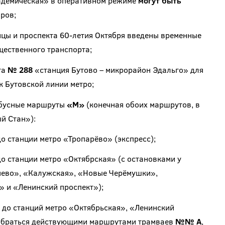
адемическая» в оперативном режиме
могут быть
ров;
цы и проспекта 60-летия Октября введены временные
ественного транспорта;
та
№ 288
«станция Бутово – микрорайон Эдальго» для
 Бутовской линии метро;
обусные маршруты
«М»
(конечная обоих маршрутов, в
й Стан»):
до станции метро «Тропарёво» (экспресс);
до станции метро «Октябрская» (с остановками у
яево», «Калужская», «Новые Черёмушки»,
 и «Ленинский проспект»);
 до станций метро «Октябрьская», «Ленинский
добраться действующими маршрутами трамваев
№№ А
,