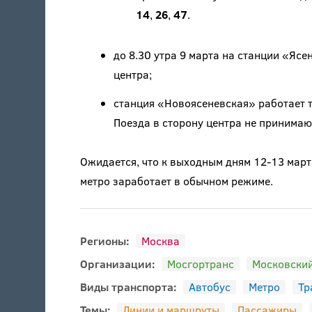
14
,
26
,
47
.
до 8.30 утра 9 марта на станции «Ясе
центра;
станция «Новоясеневская» работает т
Поезда в сторону центра не принимаю
Ожидается, что к выходным дням 12-13 мар
метро заработает в обычном режиме.
Регионы:
Москва
Организации:
Мосгортранс
Московский
Виды транспорта:
Автобус
Метро
Тр
Темы:
Линии и маршруты
Пассажиры