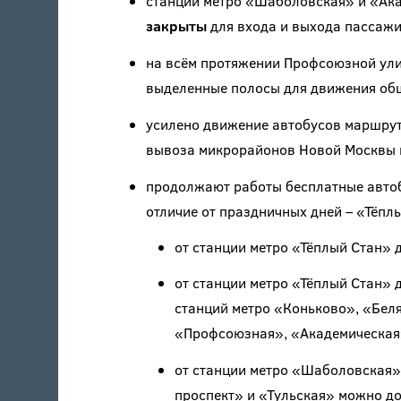
станции метро «Шаболовская» и «Ак
закрыты
для входа и выхода пассажи
на всём протяжении Профсоюзной ули
выделенные полосы для движения общ
усилено движение автобусов маршру
вывоза микрорайонов Новой Москвы к
продолжают работы бесплатные авт
отличие от праздничных дней – «Тёплы
от станции метро «Тёплый Стан» 
от станции метро «Тёплый Стан» 
станций метро «Коньково», «Бел
«Профсоюзная», «Академическая»
от станции метро «Шаболовская»
проспект» и «Тульская» можно 