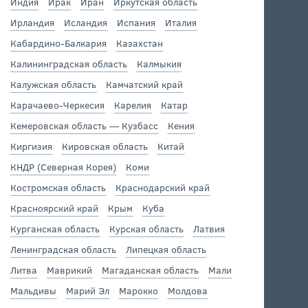
Индия
Ирак
Иран
Иркутская область
Ирландия
Исландия
Испания
Италия
Кабардино-Балкария
Казахстан
Калининградская область
Калмыкия
Калужская область
Камчатский край
Карачаево-Черкесия
Карелия
Катар
Кемеровская область — Кузбасс
Кения
Киргизия
Кировская область
Китай
КНДР (Северная Корея)
Коми
Костромская область
Краснодарский край
Красноярский край
Крым
Куба
Курганская область
Курская область
Латвия
Ленинградская область
Липецкая область
Литва
Маврикий
Магаданская область
Мали
Мальдивы
Марий Эл
Марокко
Молдова