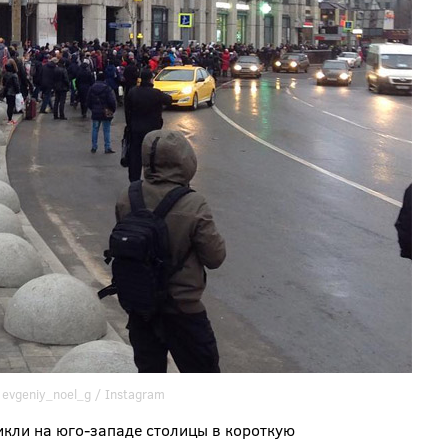
/
evgeniy_noel_g
/ Instagram
кли на юго-западе столицы в короткую