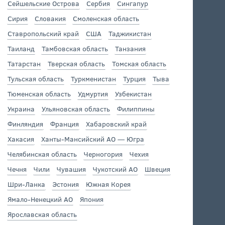
Сейшельские Острова
Сербия
Сингапур
Сирия
Словакия
Смоленская область
Ставропольский край
США
Таджикистан
Таиланд
Тамбовская область
Танзания
Татарстан
Тверская область
Томская область
Тульская область
Туркменистан
Турция
Тыва
Тюменская область
Удмуртия
Узбекистан
Украина
Ульяновская область
Филиппины
Финляндия
Франция
Хабаровский край
Хакасия
Ханты-Мансийский АО — Югра
Челябинская область
Черногория
Чехия
Чечня
Чили
Чувашия
Чукотский АО
Швеция
Шри-Ланка
Эстония
Южная Корея
Ямало-Ненецкий АО
Япония
Ярославская область