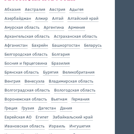
Абхазия
Австралия
Австрия
Адыгея
Азербайджан
Алжир
Алтай
Алтайский край
Амурская область
Аргентина
Армения
Архангельская область
Астраханская область
Афганистан
Бахрейн
Башкортостан
Беларусь
Белгородская область
Болгария
Босния и Герцеговина
Бразилия
Брянская область
Бурятия
Великобритания
Венгрия
Венесуэла
Владимирская область
Волгоградская область
Вологодская область
Воронежская область
Вьетнам
Германия
Греция
Грузия
Дагестан
Дания
Еврейская АО
Египет
Забайкальский край
Ивановская область
Израиль
Ингушетия