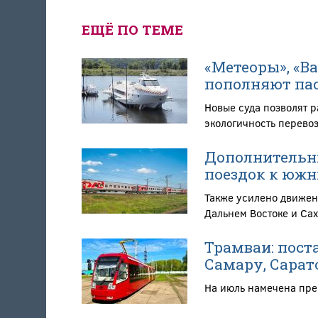
ЕЩЁ ПО ТЕМЕ
«Метеоры», «В
пополняют пас
Новые суда позволят 
экологичность перево
Дополнительны
поездок к южн
Также усилено движен
Дальнем Востоке и Са
Трамваи: поста
Самару, Сарат
На июль намечена пре