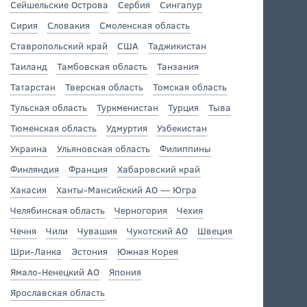
Сейшельские Острова
Сербия
Сингапур
Сирия
Словакия
Смоленская область
Ставропольский край
США
Таджикистан
Таиланд
Тамбовская область
Танзания
Татарстан
Тверская область
Томская область
Тульская область
Туркменистан
Турция
Тыва
Тюменская область
Удмуртия
Узбекистан
Украина
Ульяновская область
Филиппины
Финляндия
Франция
Хабаровский край
Хакасия
Ханты-Мансийский АО — Югра
Челябинская область
Черногория
Чехия
Чечня
Чили
Чувашия
Чукотский АО
Швеция
Шри-Ланка
Эстония
Южная Корея
Ямало-Ненецкий АО
Япония
Ярославская область