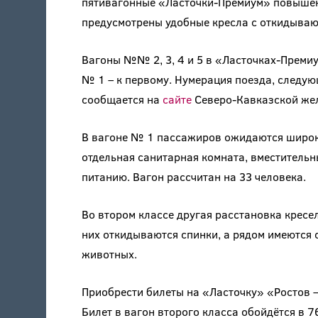
пятивагонные «Ласточки-Премиум» повышен
предусмотрены удобные кресла с откидывающ
Вагоны №№ 2, 3, 4 и 5 в «Ласточках-Премиу
№ 1 – к первому. Нумерация поезда, следующ
сообщается на
сайте
Северо-Кавказской жел
В вагоне № 1 пассажиров ожидаются широки
отдельная санитарная комната, вместительн
питанию. Вагон рассчитан на 33 человека.
Во втором классе другая расстановка кресел 
них откидываются спинки, а рядом имеются
животных.
Приобрести билеты на «Ласточку» «Ростов –
Билет в вагон второго класса обойдётся в 76