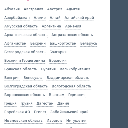
Абхазия
Австралия
Австрия
Адыгея
Азербайджан
Алжир
Алтай
Алтайский край
Амурская область
Аргентина
Армения
Архангельская область
Астраханская область
Афганистан
Бахрейн
Башкортостан
Беларусь
Белгородская область
Болгария
Босния и Герцеговина
Бразилия
Брянская область
Бурятия
Великобритания
Венгрия
Венесуэла
Владимирская область
Волгоградская область
Вологодская область
Воронежская область
Вьетнам
Германия
Греция
Грузия
Дагестан
Дания
Еврейская АО
Египет
Забайкальский край
Ивановская область
Израиль
Ингушетия