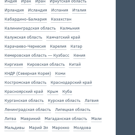
Индия
Ирак
Иран
Иркутская область
Ирландия
Исландия
Испания
Италия
Кабардино-Балкария
Казахстан
Калининградская область
Калмыкия
Калужская область
Камчатский край
Карачаево-Черкесия
Карелия
Катар
Кемеровская область — Кузбасс
Кения
Киргизия
Кировская область
Китай
КНДР (Северная Корея)
Коми
Костромская область
Краснодарский край
Красноярский край
Крым
Куба
Курганская область
Курская область
Латвия
Ленинградская область
Липецкая область
Литва
Маврикий
Магаданская область
Мали
Мальдивы
Марий Эл
Марокко
Молдова