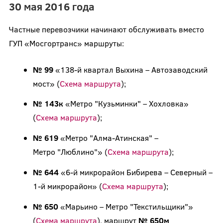
30 мая 2016 года
Частные перевозчики начинают обслуживать вместо
ГУП «Мосгортранс» маршруты:
№ 99
«138-й квартал Выхина – Автозаводский
мост» (
Схема маршрута
);
№ 143к
«Метро "Кузьминки" – Хохловка»
(
Схема маршрута
);
№ 619
«Метро "Алма-Атинская" –
Метро "Люблино"» (
Схема маршрута
);
№ 644
«6-й микрорайон Бибирева – Северный –
1-й микрорайон» (
Схема маршрута
);
№ 650
«Марьино – Метро "Текстильщики"»
(
Схема маршрута
), маршрут
№ 650м