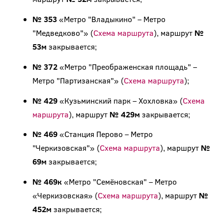
№ 353
«Метро "Владыкино" – Метро
"Медведково"» (
Схема маршрута
), маршрут
№
53м
закрывается;
№ 372
«Метро "Преображенская площадь" –
Метро "Партизанская"» (
Схема маршрута
);
№ 429
«Кузьминский парк – Хохловка» (
Схема
маршрута
), маршрут
№ 429м
закрывается;
№ 469
«Станция Перово – Метро
"Черкизовская"» (
Схема маршрута
), маршрут
№
69м
закрывается;
№ 469к
«Метро "Семёновская" – Метро
«Черкизовская» (
Схема маршрута
), маршрут
№
452м
закрывается;