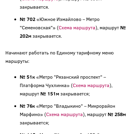
закрывается.
№ 702
«Южное Измайлово – Метро
"Семеновская"» (
Схема маршрута
), маршрут
№
202м
закрывается.
Начинают работать по Единому тарифному меню
маршруты:
№ 51к
«Метро "Рязанский проспект" –
Платформа Чухлинка» (
Схема маршрута
),
маршрут
№ 151м
закрывается;
№ 76к
«Метро "Владыкино" – Микрорайон
Марфино» (
Схема маршрута
), маршрут
№ 258м
закрывается;