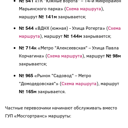
№ 541
«ТК "Южные ворота" – 14-й микрорайон
Марьинского парка» (
Схема маршрута
),
маршрут
№ 141м
закрывается;
№ 544
«ВДНХ (южная) - Улица Ротерта» (
Схема
маршрута
), маршрут
№ 144м
закрывается;
№ 714к
«Метро "Алексеевская" – Улица Павла
Корчагина» (
Схема маршрута
), маршрут
№ 98м
закрывается;
№ 965
«Рынок "Садовод" – Метро
"Домодедовская"» (
Схема маршрута
), маршрут
№ 165м
закрывается.
Частные перевозчики начинают обслуживать вместо
ГУП «Мосгортранс» маршруты: