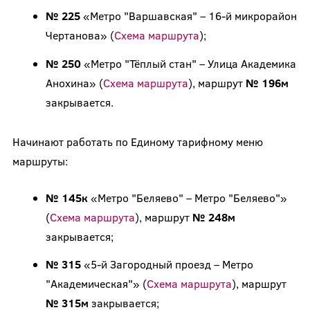
№ 225
«Метро "Варшавская" – 16-й микрорайон
Чертанова» (
Схема маршрута
);
№ 250
«Метро "Тёплый стан" – Улица Академика
Анохина» (
Схема маршрута
), маршрут
№ 196м
закрывается.
Начинают работать по Единому тарифному меню
маршруты:
№ 145к
«Метро "Беляево" – Метро "Беляево"»
(
Схема маршрута
), маршрут
№ 248м
закрывается;
№ 315
«5-й Загородный проезд – Метро
"Академическая"» (
Схема маршрута
), маршрут
№ 315м
закрывается;