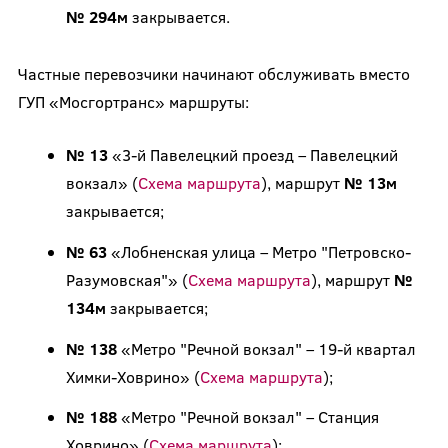
№ 294м
закрывается.
Частные перевозчики начинают обслуживать вместо
ГУП «Мосгортранс» маршруты:
№ 13
«3-й Павелецкий проезд – Павелецкий
вокзал» (
Схема маршрута
), маршрут
№ 13м
закрывается;
№ 63
«Лобненская улица – Метро "Петровско-
Разумовская"» (
Схема маршрута
), маршрут
№
134м
закрывается;
№ 138
«Метро "Речной вокзал" – 19-й квартал
Химки-Ховрино» (
Схема маршрута
);
№ 188
«Метро "Речной вокзал" – Станция
Ховрино» (
Схема маршрута
);