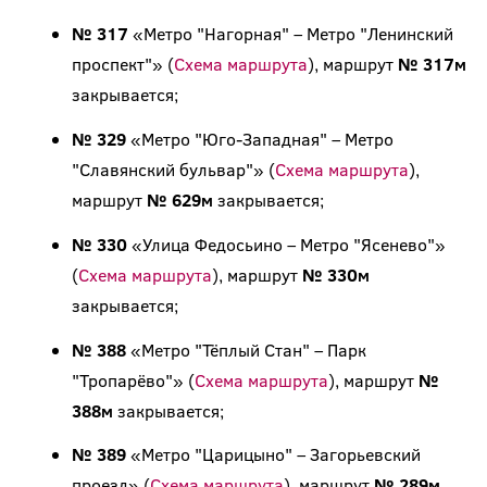
№ 317
«Метро "Нагорная" – Метро "Ленинский
проспект"» (
Схема маршрута
), маршрут
№ 317м
закрывается;
№ 329
«Метро "Юго-Западная" – Метро
"Славянский бульвар"» (
Схема маршрута
),
маршрут
№ 629м
закрывается;
№ 330
«Улица Федосьино – Метро "Ясенево"»
(
Схема маршрута
), маршрут
№ 330м
закрывается;
№ 388
«Метро "Тёплый Стан" – Парк
"Тропарёво"» (
Схема маршрута
), маршрут
№
388м
закрывается;
№ 389
«Метро "Царицыно" – Загорьевский
проезд» (
Схема маршрута
), маршрут
№ 289м