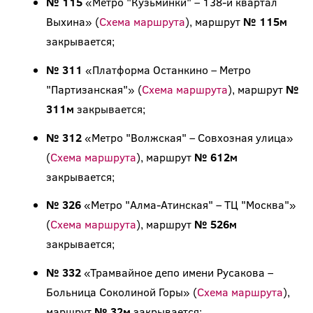
№ 115
«Метро "Кузьминки" – 138-й квартал
Выхина» (
Схема маршрута
), маршрут
№ 115м
закрывается;
№ 311
«Платформа Останкино – Метро
"Партизанская"» (
Схема маршрута
), маршрут
№
311м
закрывается;
№ 312
«Метро "Волжская" – Совхозная улица»
(
Схема маршрута
), маршрут
№ 612м
закрывается;
№ 326
«Метро "Алма-Атинская" – ТЦ "Москва"»
(
Схема маршрута
), маршрут
№ 526м
закрывается;
№ 332
«Трамвайное депо имени Русакова –
Больница Соколиной Горы» (
Схема маршрута
),
маршрут
№ 32м
закрывается;