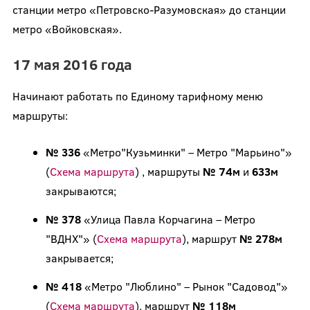
станции метро «Петровско-Разумовская» до станции
метро «Войковская».
17 мая 2016 года
Начинают работать по Единому тарифному меню
маршруты:
№ 336
«Метро"Кузьминки" – Метро "Марьино"»
(
Схема маршрута
) , маршруты
№ 74м
и
633м
закрываются;
№ 378
«Улица Павла Корчагина – Метро
"ВДНХ"» (
Схема маршрута
), маршрут
№ 278м
закрывается;
№ 418
«Метро "Люблино" – Рынок "Садовод"»
(
Схема маршрута
), маршрут
№ 118м