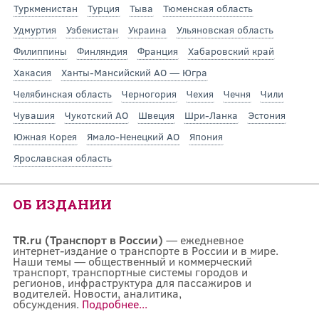
Туркменистан
Турция
Тыва
Тюменская область
Удмуртия
Узбекистан
Украина
Ульяновская область
Филиппины
Финляндия
Франция
Хабаровский край
Хакасия
Ханты-Мансийский АО — Югра
Челябинская область
Черногория
Чехия
Чечня
Чили
Чувашия
Чукотский АО
Швеция
Шри-Ланка
Эстония
Южная Корея
Ямало-Ненецкий АО
Япония
Ярославская область
ОБ ИЗДАНИИ
TR.ru (Транспорт в России)
— ежедневное
интернет-издание о транспорте в России и в мире.
Наши темы — общественный и коммерческий
транспорт, транспортные системы городов и
регионов, инфраструктура для пассажиров и
водителей. Новости, аналитика,
обсуждения.
Подробнее...