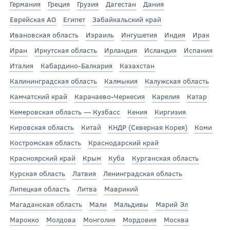
Германия
Греция
Грузия
Дагестан
Дания
Еврейская АО
Египет
Забайкальский край
Ивановская область
Израиль
Ингушетия
Индия
Ирак
Иран
Иркутская область
Ирландия
Исландия
Испания
Италия
Кабардино-Балкария
Казахстан
Калининградская область
Калмыкия
Калужская область
Камчатский край
Карачаево-Черкесия
Карелия
Катар
Кемеровская область — Кузбасс
Кения
Киргизия
Кировская область
Китай
КНДР (Северная Корея)
Коми
Костромская область
Краснодарский край
Красноярский край
Крым
Куба
Курганская область
Курская область
Латвия
Ленинградская область
Липецкая область
Литва
Маврикий
Магаданская область
Мали
Мальдивы
Марий Эл
Марокко
Молдова
Монголия
Мордовия
Москва