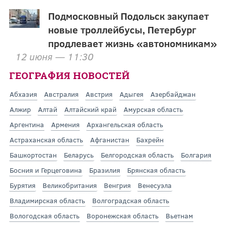
Подмосковный Подольск закупает
новые троллейбусы, Петербург
продлевает жизнь «автономникам»
12 июня — 11:30
ГЕОГРАФИЯ НОВОСТЕЙ
Абхазия
Австралия
Австрия
Адыгея
Азербайджан
Алжир
Алтай
Алтайский край
Амурская область
Аргентина
Армения
Архангельская область
Астраханская область
Афганистан
Бахрейн
Башкортостан
Беларусь
Белгородская область
Болгария
Босния и Герцеговина
Бразилия
Брянская область
Бурятия
Великобритания
Венгрия
Венесуэла
Владимирская область
Волгоградская область
Вологодская область
Воронежская область
Вьетнам