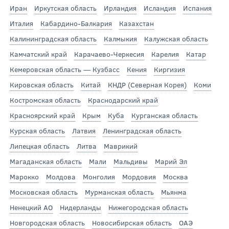
Иран
Иркутская область
Ирландия
Исландия
Испания
Италия
Кабардино-Балкария
Казахстан
Калининградская область
Калмыкия
Калужская область
Камчатский край
Карачаево-Черкесия
Карелия
Катар
Кемеровская область — Кузбасс
Кения
Киргизия
Кировская область
Китай
КНДР (Северная Корея)
Коми
Костромская область
Краснодарский край
Красноярский край
Крым
Куба
Курганская область
Курская область
Латвия
Ленинградская область
Липецкая область
Литва
Маврикий
Магаданская область
Мали
Мальдивы
Марий Эл
Марокко
Молдова
Монголия
Мордовия
Москва
Московская область
Мурманская область
Мьянма
Ненецкий АО
Нидерланды
Нижегородская область
Новгородская область
Новосибирская область
ОАЭ