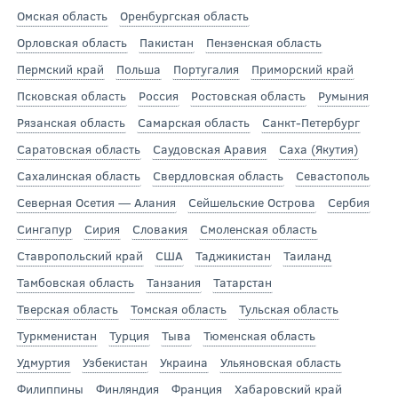
Омская область
Оренбургская область
Орловская область
Пакистан
Пензенская область
Пермский край
Польша
Португалия
Приморский край
Псковская область
Россия
Ростовская область
Румыния
Рязанская область
Самарская область
Санкт-Петербург
Саратовская область
Саудовская Аравия
Саха (Якутия)
Сахалинская область
Свердловская область
Севастополь
Северная Осетия — Алания
Сейшельские Острова
Сербия
Сингапур
Сирия
Словакия
Смоленская область
Ставропольский край
США
Таджикистан
Таиланд
Тамбовская область
Танзания
Татарстан
Тверская область
Томская область
Тульская область
Туркменистан
Турция
Тыва
Тюменская область
Удмуртия
Узбекистан
Украина
Ульяновская область
Филиппины
Финляндия
Франция
Хабаровский край