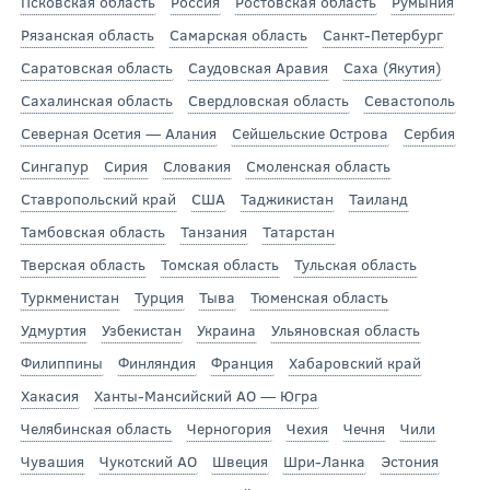
Псковская область
Россия
Ростовская область
Румыния
Рязанская область
Самарская область
Санкт-Петербург
Саратовская область
Саудовская Аравия
Саха (Якутия)
Сахалинская область
Свердловская область
Севастополь
Северная Осетия — Алания
Сейшельские Острова
Сербия
Сингапур
Сирия
Словакия
Смоленская область
Ставропольский край
США
Таджикистан
Таиланд
Тамбовская область
Танзания
Татарстан
Тверская область
Томская область
Тульская область
Туркменистан
Турция
Тыва
Тюменская область
Удмуртия
Узбекистан
Украина
Ульяновская область
Филиппины
Финляндия
Франция
Хабаровский край
Хакасия
Ханты-Мансийский АО — Югра
Челябинская область
Черногория
Чехия
Чечня
Чили
Чувашия
Чукотский АО
Швеция
Шри-Ланка
Эстония