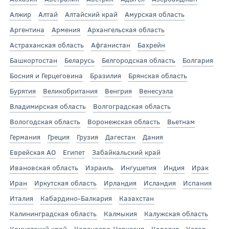
Алжир
Алтай
Алтайский край
Амурская область
Аргентина
Армения
Архангельская область
Астраханская область
Афганистан
Бахрейн
Башкортостан
Беларусь
Белгородская область
Болгария
Босния и Герцеговина
Бразилия
Брянская область
Бурятия
Великобритания
Венгрия
Венесуэла
Владимирская область
Волгоградская область
Вологодская область
Воронежская область
Вьетнам
Германия
Греция
Грузия
Дагестан
Дания
Еврейская АО
Египет
Забайкальский край
Ивановская область
Израиль
Ингушетия
Индия
Ирак
Иран
Иркутская область
Ирландия
Исландия
Испания
Италия
Кабардино-Балкария
Казахстан
Калининградская область
Калмыкия
Калужская область
Камчатский край
Карачаево-Черкесия
Карелия
Катар