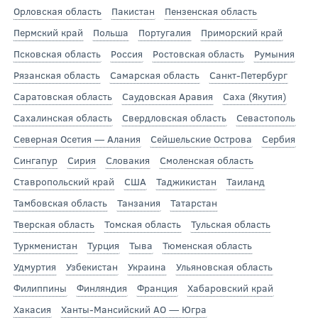
Орловская область
Пакистан
Пензенская область
Пермский край
Польша
Португалия
Приморский край
Псковская область
Россия
Ростовская область
Румыния
Рязанская область
Самарская область
Санкт-Петербург
Саратовская область
Саудовская Аравия
Саха (Якутия)
Сахалинская область
Свердловская область
Севастополь
Северная Осетия — Алания
Сейшельские Острова
Сербия
Сингапур
Сирия
Словакия
Смоленская область
Ставропольский край
США
Таджикистан
Таиланд
Тамбовская область
Танзания
Татарстан
Тверская область
Томская область
Тульская область
Туркменистан
Турция
Тыва
Тюменская область
Удмуртия
Узбекистан
Украина
Ульяновская область
Филиппины
Финляндия
Франция
Хабаровский край
Хакасия
Ханты-Мансийский АО — Югра