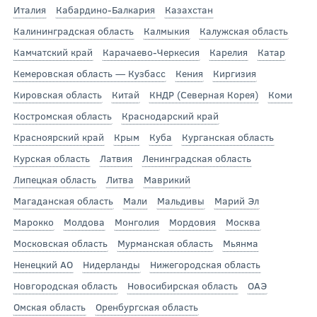
Италия
Кабардино-Балкария
Казахстан
Калининградская область
Калмыкия
Калужская область
Камчатский край
Карачаево-Черкесия
Карелия
Катар
Кемеровская область — Кузбасс
Кения
Киргизия
Кировская область
Китай
КНДР (Северная Корея)
Коми
Костромская область
Краснодарский край
Красноярский край
Крым
Куба
Курганская область
Курская область
Латвия
Ленинградская область
Липецкая область
Литва
Маврикий
Магаданская область
Мали
Мальдивы
Марий Эл
Марокко
Молдова
Монголия
Мордовия
Москва
Московская область
Мурманская область
Мьянма
Ненецкий АО
Нидерланды
Нижегородская область
Новгородская область
Новосибирская область
ОАЭ
Омская область
Оренбургская область