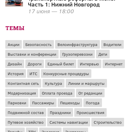
Часть 1: Нижний Новгород
17 июня — 18:00
ТЕМЫ
Акции
Безопасность
Велоинфраструктура
Водители
Выставки и конференции
Грузоперевозки
Дети
Дизайн
Дороги
Единый билет
Интервью
Интернет
История
ИТС
Конкурсные процедуры
Контактная сеть
Культура
Линии и маршруты
Модернизация
Оплата проезда
От редакции
Парковки
Пассажиры
Пешеходы
Погода
Подвижной состав
Праздники
Происшествия
Путевое хозяйство
Системы навигации
Строительство
Тарифы
ТПУ
Экология
Экспрессы