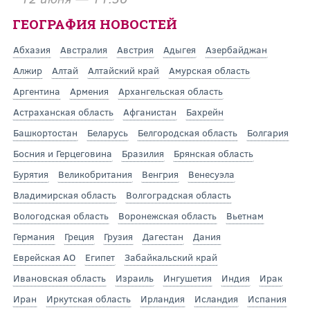
ГЕОГРАФИЯ НОВОСТЕЙ
Абхазия
Австралия
Австрия
Адыгея
Азербайджан
Алжир
Алтай
Алтайский край
Амурская область
Аргентина
Армения
Архангельская область
Астраханская область
Афганистан
Бахрейн
Башкортостан
Беларусь
Белгородская область
Болгария
Босния и Герцеговина
Бразилия
Брянская область
Бурятия
Великобритания
Венгрия
Венесуэла
Владимирская область
Волгоградская область
Вологодская область
Воронежская область
Вьетнам
Германия
Греция
Грузия
Дагестан
Дания
Еврейская АО
Египет
Забайкальский край
Ивановская область
Израиль
Ингушетия
Индия
Ирак
Иран
Иркутская область
Ирландия
Исландия
Испания