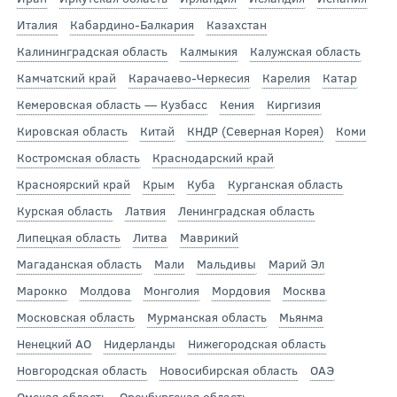
Италия
Кабардино-Балкария
Казахстан
Калининградская область
Калмыкия
Калужская область
Камчатский край
Карачаево-Черкесия
Карелия
Катар
Кемеровская область — Кузбасс
Кения
Киргизия
Кировская область
Китай
КНДР (Северная Корея)
Коми
Костромская область
Краснодарский край
Красноярский край
Крым
Куба
Курганская область
Курская область
Латвия
Ленинградская область
Липецкая область
Литва
Маврикий
Магаданская область
Мали
Мальдивы
Марий Эл
Марокко
Молдова
Монголия
Мордовия
Москва
Московская область
Мурманская область
Мьянма
Ненецкий АО
Нидерланды
Нижегородская область
Новгородская область
Новосибирская область
ОАЭ
Омская область
Оренбургская область