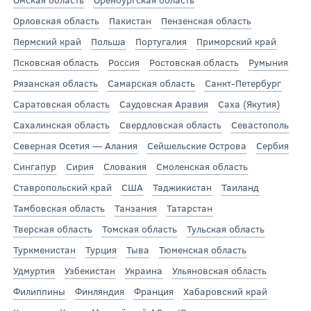
Орловская область
Пакистан
Пензенская область
Пермский край
Польша
Португалия
Приморский край
Псковская область
Россия
Ростовская область
Румыния
Рязанская область
Самарская область
Санкт-Петербург
Саратовская область
Саудовская Аравия
Саха (Якутия)
Сахалинская область
Свердловская область
Севастополь
Северная Осетия — Алания
Сейшельские Острова
Сербия
Сингапур
Сирия
Словакия
Смоленская область
Ставропольский край
США
Таджикистан
Таиланд
Тамбовская область
Танзания
Татарстан
Тверская область
Томская область
Тульская область
Туркменистан
Турция
Тыва
Тюменская область
Удмуртия
Узбекистан
Украина
Ульяновская область
Филиппины
Финляндия
Франция
Хабаровский край