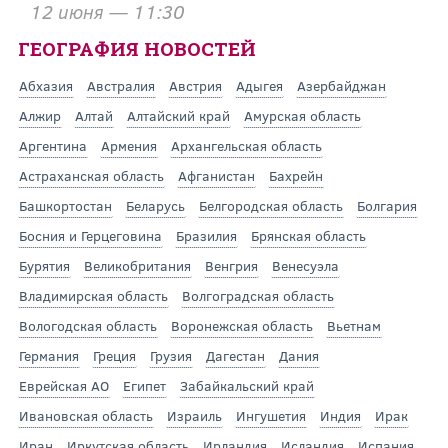
12 июня — 11:30
ГЕОГРАФИЯ НОВОСТЕЙ
Абхазия
Австралия
Австрия
Адыгея
Азербайджан
Алжир
Алтай
Алтайский край
Амурская область
Аргентина
Армения
Архангельская область
Астраханская область
Афганистан
Бахрейн
Башкортостан
Беларусь
Белгородская область
Болгария
Босния и Герцеговина
Бразилия
Брянская область
Бурятия
Великобритания
Венгрия
Венесуэла
Владимирская область
Волгоградская область
Вологодская область
Воронежская область
Вьетнам
Германия
Греция
Грузия
Дагестан
Дания
Еврейская АО
Египет
Забайкальский край
Ивановская область
Израиль
Ингушетия
Индия
Ирак
Иран
Иркутская область
Ирландия
Исландия
Испания