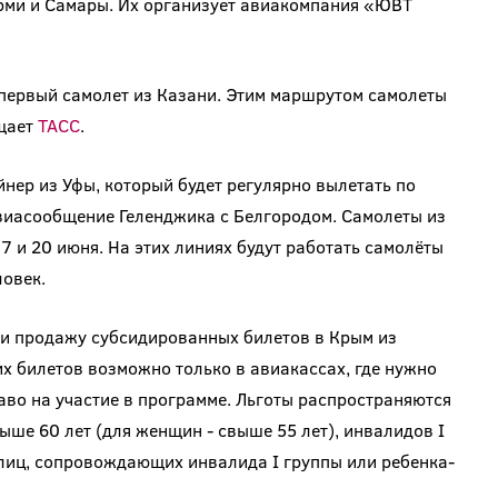
ерми и Самары. Их организует авиакомпания «ЮВТ
 первый самолет из Казани. Этим маршрутом самолеты
бщает
ТАСС
.
нер из Уфы, который будет регулярно вылетать по
авиасообщение Геленджика с Белгородом. Самолеты из
7 и 20 июня. На этих линиях будут работать самолёты
овек.
и продажу субсидированных билетов в Крым из
х билетов возможно только в авиакассах, где нужно
во на участие в программе. Льготы распространяются
выше 60 лет (для женщин - свыше 55 лет), инвалидов I
на лиц, сопровождающих инвалида I группы или ребенка-