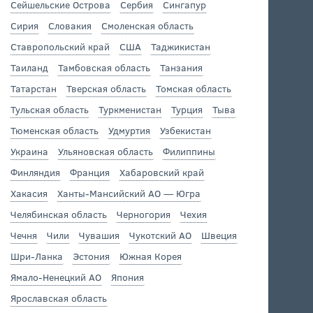
Сейшельские Острова
Сербия
Сингапур
Сирия
Словакия
Смоленская область
Ставропольский край
США
Таджикистан
Таиланд
Тамбовская область
Танзания
Татарстан
Тверская область
Томская область
Тульская область
Туркменистан
Турция
Тыва
Тюменская область
Удмуртия
Узбекистан
Украина
Ульяновская область
Филиппины
Финляндия
Франция
Хабаровский край
Хакасия
Ханты-Мансийский АО — Югра
Челябинская область
Черногория
Чехия
Чечня
Чили
Чувашия
Чукотский АО
Швеция
Шри-Ланка
Эстония
Южная Корея
Ямало-Ненецкий АО
Япония
Ярославская область