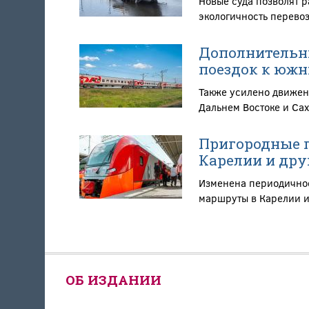
Новые суда позволят 
экологичность перево
Дополнительны
поездок к южн
Также усилено движен
Дальнем Востоке и Са
Пригородные п
Карелии и дру
Изменена периодичнос
маршруты в Карелии и
ОБ ИЗДАНИИ