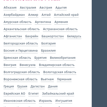
Абхазия
Австралия
Австрия
Адыгея
Азербайджан
Алжир
Алтай
Алтайский край
Амурская область
Аргентина
Армения
Архангельская область
Астраханская область
Афганистан
Бахрейн
Башкортостан
Беларусь
Белгородская область
Болгария
Босния и Герцеговина
Бразилия
Брянская область
Бурятия
Великобритания
Венгрия
Венесуэла
Владимирская область
Волгоградская область
Вологодская область
Воронежская область
Вьетнам
Германия
Греция
Грузия
Дагестан
Дания
Еврейская АО
Египет
Забайкальский край
Ивановская область
Израиль
Ингушетия