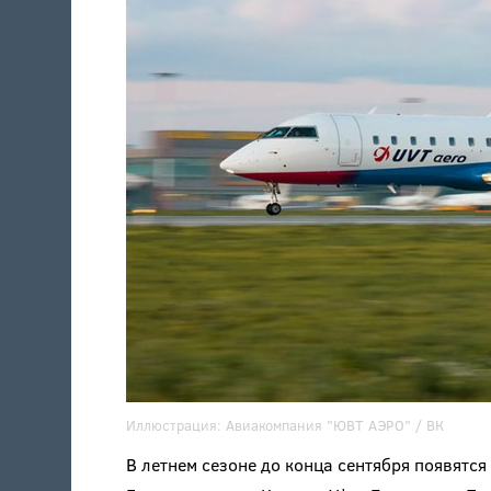
Иллюстрация:
Авиакомпания "ЮВТ АЭРО"
/ ВК
В летнем сезоне до конца сентября появятс