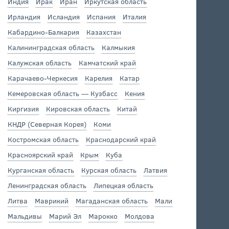
Индия
Ирак
Иран
Иркутская область
Ирландия
Исландия
Испания
Италия
Кабардино-Балкария
Казахстан
Калининградская область
Калмыкия
Калужская область
Камчатский край
Карачаево-Черкесия
Карелия
Катар
Кемеровская область — Кузбасс
Кения
Киргизия
Кировская область
Китай
КНДР (Северная Корея)
Коми
Костромская область
Краснодарский край
Красноярский край
Крым
Куба
Курганская область
Курская область
Латвия
Ленинградская область
Липецкая область
Литва
Маврикий
Магаданская область
Мали
Мальдивы
Марий Эл
Марокко
Молдова