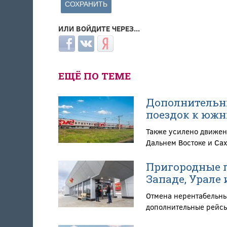
ИЛИ ВОЙДИТЕ ЧЕРЕЗ...
Login with Facebook
Login with ВКонтакте
Login with Яндекс
ЕЩЁ ПО ТЕМЕ
Дополнительны
поездок к южн
Также усилено движен
Дальнем Востоке и Са
Пригородные п
Западе, Урале
Отмена нерентабельны
дополнительные рейсы