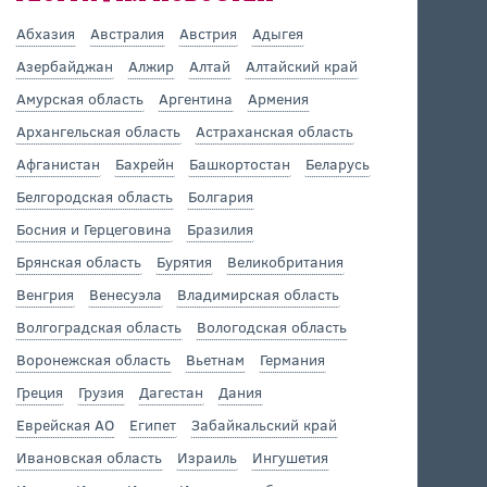
Абхазия
Австралия
Австрия
Адыгея
Азербайджан
Алжир
Алтай
Алтайский край
Амурская область
Аргентина
Армения
Архангельская область
Астраханская область
Афганистан
Бахрейн
Башкортостан
Беларусь
Белгородская область
Болгария
Босния и Герцеговина
Бразилия
Брянская область
Бурятия
Великобритания
Венгрия
Венесуэла
Владимирская область
Волгоградская область
Вологодская область
Воронежская область
Вьетнам
Германия
Греция
Грузия
Дагестан
Дания
Еврейская АО
Египет
Забайкальский край
Ивановская область
Израиль
Ингушетия