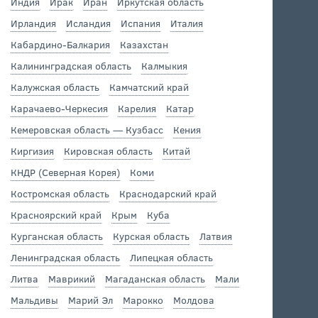
Индия
Ирак
Иран
Иркутская область
Ирландия
Исландия
Испания
Италия
Кабардино-Балкария
Казахстан
Калининградская область
Калмыкия
Калужская область
Камчатский край
Карачаево-Черкесия
Карелия
Катар
Кемеровская область — Кузбасс
Кения
Киргизия
Кировская область
Китай
КНДР (Северная Корея)
Коми
Костромская область
Краснодарский край
Красноярский край
Крым
Куба
Курганская область
Курская область
Латвия
Ленинградская область
Липецкая область
Литва
Маврикий
Магаданская область
Мали
Мальдивы
Марий Эл
Марокко
Молдова