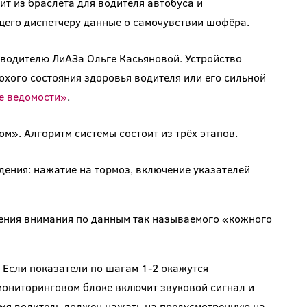
ит из браслета для водителя автобуса и
щего диспетчеру данные о самочувствии шофёра.
 водителю ЛиАЗа Ольге Касьяновой. Устройство
хого состояния здоровья водителя или его сильной
е ведомости»
.
». Алгоритм системы состоит из трёх этапов.
дения: нажатие на тормоз, включение указателей
ения внимания по данным так называемого «кожного
 Если показатели по шагам 1-2 окажутся
мониторинговом блоке включит звуковой сигнал и
емя водитель должен нажать на предусмотренную на