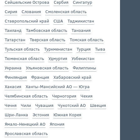
Сейшельские Острова
Сербия
Сингапур
Сирия
Словакия
Смоленская область
Ставропольский край
США
Таджикистан
Таиланд
Тамбовская область
Танзания
Татарстан
Тверская область
Томская область
Тульская область
Туркменистан
Турция
Тыва
Тюменская область
Удмуртия
Узбекистан
Украина
Ульяновская область
Филиппины
Финляндия
Франция
Хабаровский край
Хакасия
Ханты-Мансийский АО — Югра
Челябинская область
Черногория
Чехия
Чечня
Чили
Чувашия
Чукотский АО
Швеция
Шри-Ланка
Эстония
Южная Корея
Ямало-Ненецкий АО
Япония
Ярославская область